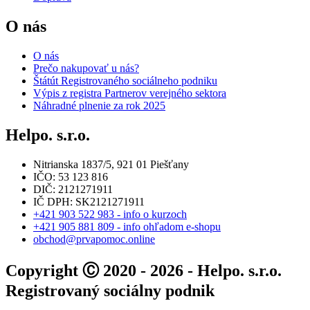
O nás
O nás
Prečo nakupovať u nás?
Štátút Registrovaného sociálneho podniku
Výpis z registra Partnerov verejného sektora
Náhradné plnenie za rok 2025
Helpo. s.r.o.
Nitrianska 1837/5, 921 01 Piešťany
IČO: 53 123 816
DIČ: 2121271911
IČ DPH: SK2121271911
+421 903 522 983 - info o kurzoch
+421 905 881 809 - info ohľadom e-shopu
obchod@prvapomoc.online
Copyright Ⓒ 2020 - 2026 - Helpo. s.r.o.
Registrovaný sociálny podnik