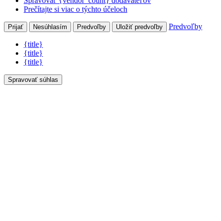
Spravovať {vendor_count} dodávateľov
Prečítajte si viac o týchto účeloch
Predvoľby
Prijať
Nesúhlasím
Predvoľby
Uložiť predvoľby
{title}
{title}
{title}
Spravovať súhlas