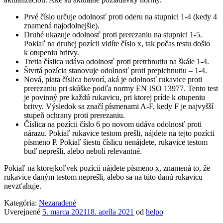
Prvé číslo určuje odolnosť proti oderu na stupnici 1-4 (kedy 4
znamená najodolnejšie).
Druhé ukazuje odolnosť proti prerezaniu na stupnici 1-5.
Pokiaľ na druhej pozícii vidíte číslo x, tak počas testu došlo
k otupeniu britvy.
Tretia číslica udáva odolnosť proti pretrhnutiu na škále 1-4.
Štvrtá pozícia stanovuje odolnosť proti prepichnutiu – 1-4.
Nová, piata číslica hovorí, aká je odolnosť rukavice proti
prerezaniu pri skúške podľa normy EN ISO 13977. Tento test
je povinný pre každú rukavicu, pri ktorej príde k otupeniu
britvy. Výsledok sa značí písmenami A-F, kedy F je najvyšší
stupeň ochrany proti prerezaniu.
Číslica na pozícii číslo 6 po novom udáva odolnosť proti
nárazu. Pokiaľ rukavice testom prešli, nájdete na tejto pozícii
písmeno P. Pokiaľ šiestu číslicu nenájdete, rukavice testom
buď neprešli, alebo neboli relevantné.
Pokiaľ na ktorejkoľvek pozícii nájdete písmeno x, znamená to, že
rukavice daným testom neprešli, alebo sa na túto danú rukavicu
nevzťahuje.
Kategória:
Nezaradené
Uverejnené
5. marca 2021
18. apríla 2021
od
helpo