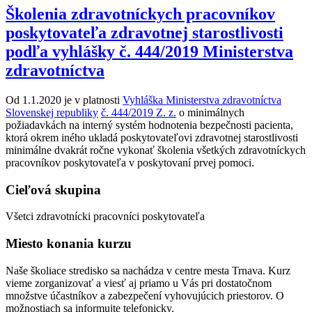
Školenia zdravotníckych pracovníkov
poskytovateľa zdravotnej starostlivosti
podľa vyhlášky č. 444/2019 Ministerstva
zdravotníctva
Od 1.1.2020 je v platnosti
Vyhláška Ministerstva zdravotníctva
Slovenskej republiky
č. 444/2019 Z. z.
o minimálnych
požiadavkách na interný systém hodnotenia bezpečnosti pacienta,
ktorá okrem iného ukladá poskytovateľovi zdravotnej starostlivosti
minimálne dvakrát ročne vykonať školenia všetkých zdravotníckych
pracovníkov poskytovateľa v poskytovaní prvej pomoci.
Cieľová skupina
Všetci zdravotnícki pracovníci poskytovateľa
Miesto konania kurzu
Naše školiace stredisko sa nachádza v centre mesta Trnava. Kurz
vieme zorganizovať a viesť aj priamo u Vás pri dostatočnom
množstve účastníkov a zabezpečení vyhovujúcich priestorov. O
možnostiach sa informujte telefonicky.