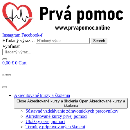
Instagram
Facebook-f
Hľadaný výraz…
Search
Vyhľadať
0,00
€
0
Cart
menu
Akreditované kurzy a školenia
Close Akreditované kurzy a školenia
Open Akreditované kurzy a
školenia
Sústavné vzdelávanie zdravotníckych pracovníkov
Akreditované kurzy prvej pomoci
Ukážky prvej pomoci
Termíny pripravovaných školení