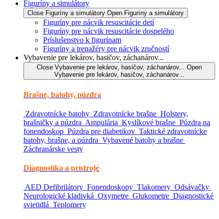
Figuríny a simulátory
Close Figuríny a simulátory
Open Figuríny a simulátory
Figuríny pre nácvik resuscitácie detí
Figuríny pre nácvik resuscitácie dospelého
Príslušenstvo k figurínam
Figuríny a trenažéry pre nácvik zručností
Vybavenie pre lekárov, hasičov, záchanárov...
Close Vybavenie pre lekárov, hasičov, záchanárov...
Open
Vybavenie pre lekárov, hasičov, záchanárov...
Brašne, batohy, púzdra
Zdravotnícke batohy
Zdravotnícke brašne
Holstery,
brašničky a púzdra
Ampulária
Kyslíkové brašne
Púzdra na
fonendoskop
Púzdra pre diabetikov
Taktické zdravotnícke
batohy, brašne, a púzdra
Vybavené batohy a brašne
Záchranárske vesty
Diagnostika a prístroje
AED Defibrilátory
Fonendoskopy
Tlakomery
Odsávačky
Neurologické kladivká
Oxymetre
Glukometre
Diagnostické
svietidlá
Teplomery