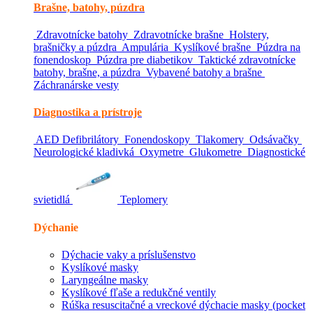
Brašne, batohy, púzdra
Zdravotnícke batohy
Zdravotnícke brašne
Holstery,
brašničky a púzdra
Ampulária
Kyslíkové brašne
Púzdra na
fonendoskop
Púzdra pre diabetikov
Taktické zdravotnícke
batohy, brašne, a púzdra
Vybavené batohy a brašne
Záchranárske vesty
Diagnostika a prístroje
AED Defibrilátory
Fonendoskopy
Tlakomery
Odsávačky
Neurologické kladivká
Oxymetre
Glukometre
Diagnostické
svietidlá
Teplomery
Dýchanie
Dýchacie vaky a príslušenstvo
Kyslíkové masky
Laryngeálne masky
Kyslíkové fľaše a redukčné ventily
Rúška resuscitačné a vreckové dýchacie masky (pocket