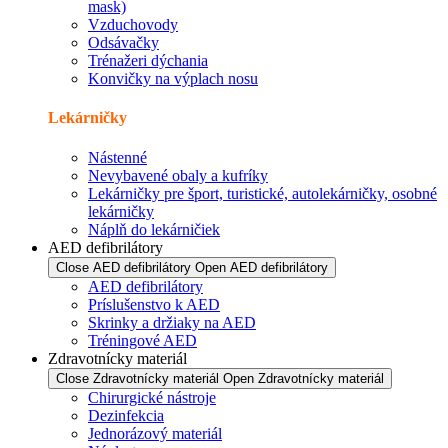
mask)
Vzduchovody
Odsávačky
Trénažeri dýchania
Konvičky na výplach nosu
Lekárničky
Nástenné
Nevybavené obaly a kufríky
Lekárničky pre šport, turistické, autolekárničky, osobné
lekárničky
Náplň do lekárničiek
AED defibrilátory
Close AED defibrilátory
Open AED defibrilátory
AED defibrilátory
Príslušenstvo k AED
Skrinky a držiaky na AED
Tréningové AED
Zdravotnícky materiál
Close Zdravotnícky materiál
Open Zdravotnícky materiál
Chirurgické nástroje
Dezinfekcia
Jednorázový materiál