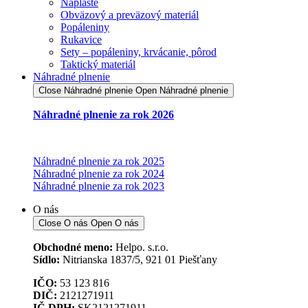
Náplaste
Obväzový a preväzový materiál
Popáleniny
Rukavice
Sety – popáleniny, krvácanie, pôrod
Taktický materiál
Náhradné plnenie
Close Náhradné plnenie
Open Náhradné plnenie
Náhradné plnenie za rok 2026
Náhradné plnenie za rok 2025
Náhradné plnenie za rok 2024
Náhradné plnenie za rok 2023
O nás
Close O nás
Open O nás
Obchodné meno:
Helpo. s.r.o.
Sídlo:
Nitrianska 1837/5, 921 01 Piešťany
IČO:
53 123 816
DIČ:
2121271911
IČ DPH:
SK2121271911