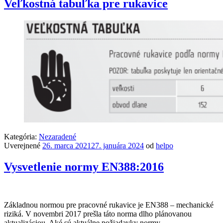
Veľkostná tabuľka pre rukavice
Kategória:
Nezaradené
Uverejnené
26. marca 2021
27. januára 2024
od
helpo
Vysvetlenie normy EN388:2016
Základnou normou pre pracovné rukavice je EN388 – mechanické
riziká. V novembri 2017 prešla táto norma dlho plánovanou
aktualizáciou. Aké sú aktuálne požiadavky normy.