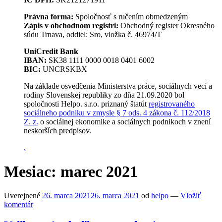
Právna forma:
Spoločnosť s ručením obmedzeným
Zápis v obchodnom registri:
Obchodný register Okresného
súdu Trnava, oddiel: Sro, vložka č. 46974/T
UniCredit Bank
IBAN:
SK38 1111 0000 0018 0401 6002
BIC:
UNCRSKBX
Na základe osvedčenia Ministerstva práce, sociálnych vecí a
rodiny Slovenskej republiky zo dňa 21.09.2020 bol
spoločnosti Helpo. s.r.o. priznaný štatút
registrovaného
sociálneho podniku v zmysle § 7 ods. 4 zákona č. 112/2018
Z. z.
o sociálnej ekonomike a sociálnych podnikoch v znení
neskorších predpisov.
.
Mesiac:
marec 2021
Uverejnené
26. marca 2021
26. marca 2021
od
helpo
—
Vložiť
komentár