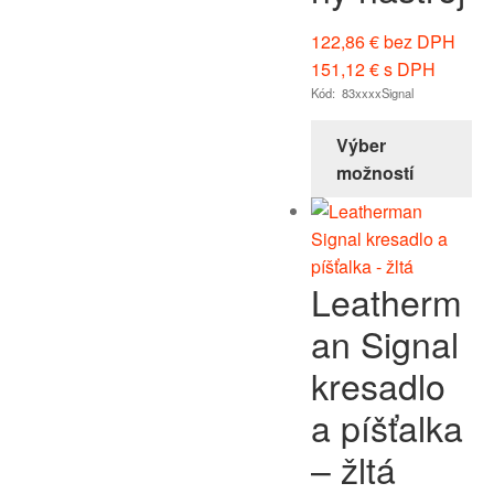
122,86
€
bez DPH
151,12
€
s DPH
Kód: 83xxxxSignal
Výber
možností
Leatherm
an Signal
kresadlo
a píšťalka
– žltá