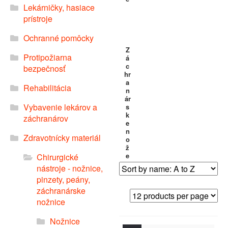
Lekárničky, hasiace
prístroje
Ochranné pomôcky
Z
Protipožiarna
á
c
bezpečnosť
hr
a
Rehabilitácia
n
ár
Vybavenie lekárov a
s
k
záchranárov
e
n
Zdravotnícky materiál
o
ž
e
Chirurgické
nástroje - nožnice,
pinzety, peány,
záchranárske
nožnice
Nožnice