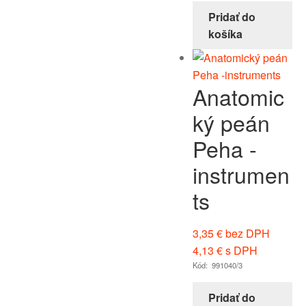
Pridať do
košíka
Anatomic
ký peán
Peha -
instrumen
ts
3,35
€
bez DPH
4,13
€
s DPH
Kód: 991040/3
Pridať do