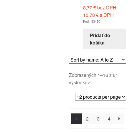
8,77
€
bez DPH
10,78
€
s DPH
Kód: 934501
Pridať do
košíka
Zobrazených 1–16 z 61
výsledkov
1
2
3
4