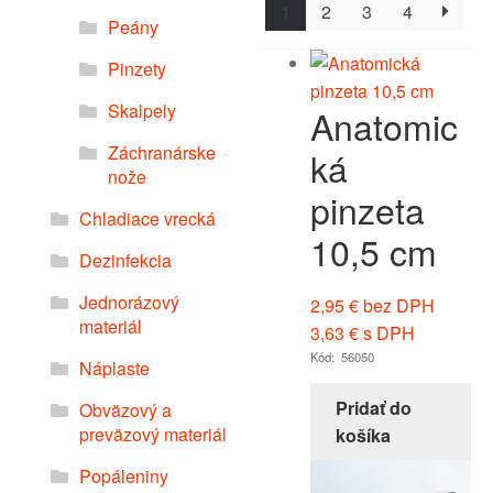
1
2
3
4
Peány
Pinzety
Skalpely
Anatomic
Záchranárske
ká
nože
pinzeta
Chladiace vrecká
10,5 cm
Dezinfekcia
Jednorázový
2,95
€
bez DPH
materiál
3,63
€
s DPH
Kód: 56050
Náplaste
Pridať do
Obväzový a
preväzový materiál
košíka
Popáleniny