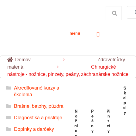
menu
Domov
Zdravotnícky
materiál
Chirurgické
nástroje - nožnice, pinzety, peány, záchranárske nožnice
Akreditované kurzy a
S
k
školenia
al
p
Brašne, batohy, púzdra
el
N
P
Pi
y
o
e
n
Diagnostika a prístroje
ž
á
z
ni
n
et
Doplnky a darčeky
c
y
y
e