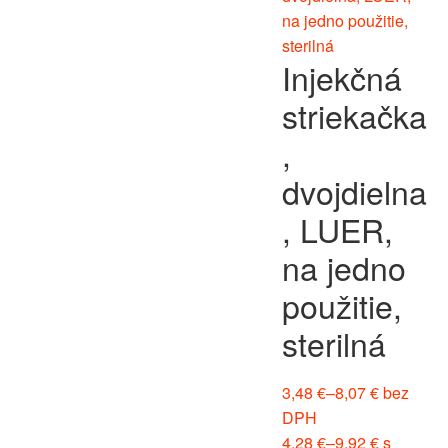
Injekčná
striekačka
,
dvojdielna
, LUER,
na jedno
použitie,
sterilná
3,48
€
–
8,07
€
bez
DPH
4,28
€
–
9,92
€
s