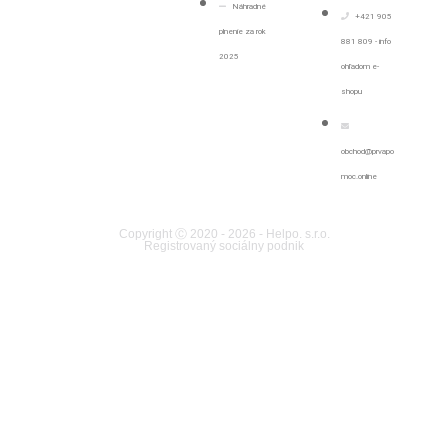
Náhradné
+421 905
plnenie za rok
881 809 - info
2025
ohľadom e-
shopu
obchod@prvapo
moc.online
Copyright Ⓒ 2020 - 2026 - Helpo. s.r.o.
Registrovaný sociálny podnik