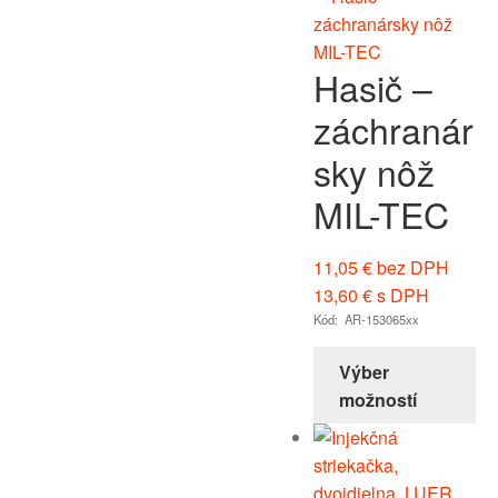
Hasič –
záchranár
sky nôž
MIL-TEC
11,05
€
bez DPH
13,60
€
s DPH
Kód: AR-153065xx
Výber
možností