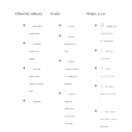
Užitočné odkazy
O nás
Helpo. s.r.o.
Obchodné
O nás
Nitrianska
podmienky
1837/5, 921
Prečo
01 Piešťany
Ochrana
nakupovať u
osobných
nás?
IČO: 53
údajov
123 816
Štátút
Zásady
Registrovanéh
DIČ:
používania
o sociálneho
2121271911
súborov cookie
podniku
IČ DPH:
(EÚ)
Výpis z
SK212127191
Doprava
registra
1
Partnerov
+421 903
verejného
522 983 - info o
sektora
kurzoch