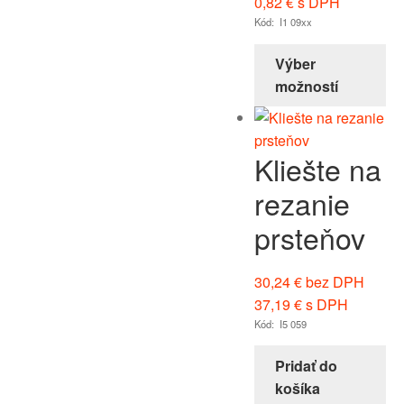
0,82
€
s DPH
Kód: I1 09xx
Výber
možností
Kliešte na
rezanie
prsteňov
30,24
€
bez DPH
37,19
€
s DPH
Kód: I5 059
Pridať do
košíka