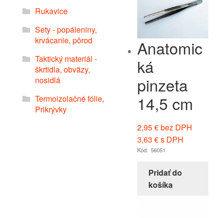
Rukavice
Sety - popáleniny,
krvácanie, pôrod
Anatomic
Taktický materiál -
ká
škrtidla, obväzy,
pinzeta
nosidlá
14,5 cm
Termoizolačné fólie,
Prikrývky
2,95
€
bez DPH
3,63
€
s DPH
Kód: 56051
Pridať do
košíka