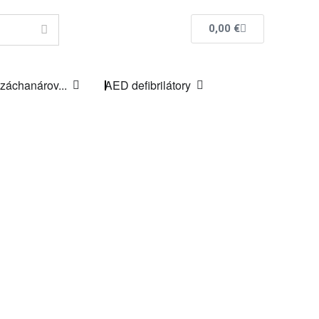
0,00
€
 záchanárov...
AED defibrilátory