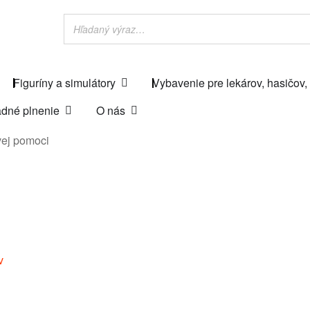
Figuríny a simulátory
Vybavenie pre lekárov, hasičov,
dné plnenie
O nás
vej pomoci
v