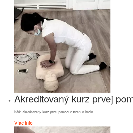
Akreditovaný kurz prvej pom
Kód: akreditovany-kurz-prvej-pomoci-v-trvani-8-hodin
Viac info