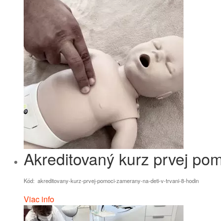
Akreditovaný kurz prvej pom
Kód: akreditovany-kurz-prvej-pomoci-zamerany-na-deti-v-trvani-8-hodin
Viac info