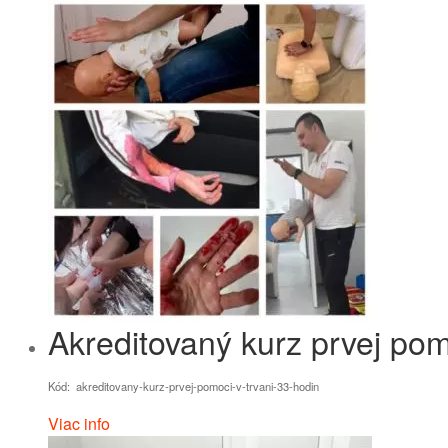
Akreditovaný kurz prvej pom
Kód: akreditovany-kurz-prvej-pomoci-v-trvani-33-hodin
Viac info