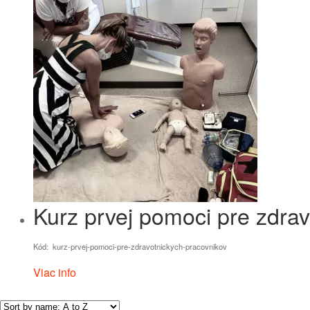
Kurz prvej pomoci pre zdra
Kód: kurz-prvej-pomoci-pre-zdravotnickych-pracovnikov
Viac info