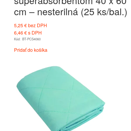
superabsorbentom 40 x 60
cm – nesterilná (25 ks/bal.)
5,25
€
bez DPH
6,46
€
s DPH
Kód: BT-PCS4060
Pridať do košíka