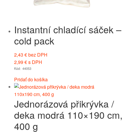
Instantní chladící sáček –
cold pack
2,43
€
bez DPH
2,99
€
s DPH
Kód: 44053
Pridať do košíka
Jednorázová přikrývka /
deka modrá 110×190 cm,
400 g