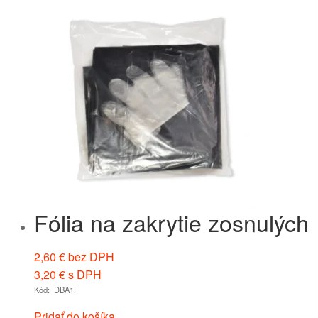
Fólia na zakrytie zosnulých
2,60
€
bez DPH
3,20
€
s DPH
Kód: DBA1F
Pridať do košíka