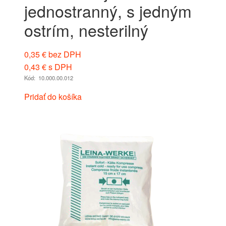
jednostranný, s jedným
ostrím, nesterilný
0,35
€
bez DPH
0,43
€
s DPH
Kód: 10.000.00.012
Pridať do košíka