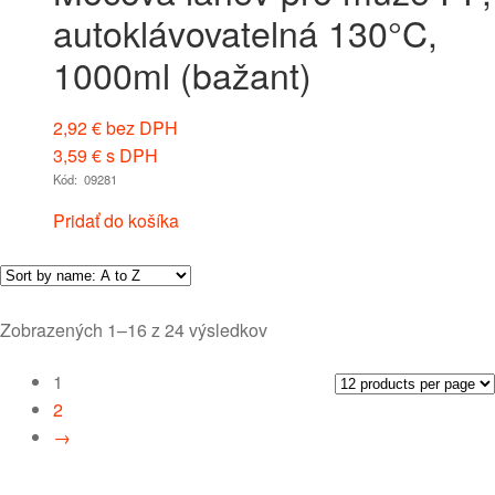
autoklávovatelná 130°C,
1000ml (bažant)
2,92
€
bez DPH
3,59
€
s DPH
Kód: 09281
Pridať do košíka
Zobrazených 1–16 z 24 výsledkov
1
2
→