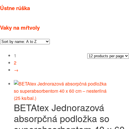
Ústne rúška
Vaky na mŕtvoly
1
2
→
BETAtex Jednorazová
absorpčná podložka so