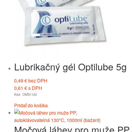
Lubrikačný gél Optilube 5g
0,49
€
bez DPH
0,61
€
s DPH
Kód: OMS1120
Pridať do košíka
Močová láhev pro muže PP,