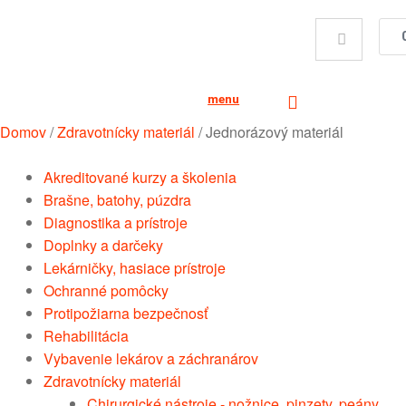
menu
Domov
/
Zdravotnícky materiál
/
Jednorázový materiál
Akreditované kurzy a školenia
Brašne, batohy, púzdra
Diagnostika a prístroje
Doplnky a darčeky
Lekárničky, hasiace prístroje
Ochranné pomôcky
Protipožiarna bezpečnosť
Rehabilitácia
Vybavenie lekárov a záchranárov
Zdravotnícky materiál
Chirurgické nástroje - nožnice, pinzety, peány,