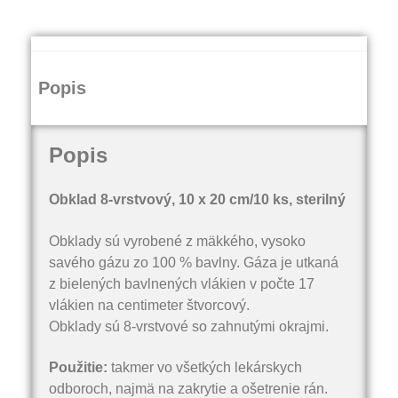
Popis
Popis
Obklad 8-vrstvový, 10 x 20 cm/10 ks, sterilný
Obklady sú vyrobené z mäkkého, vysoko
savého gázu zo 100 % bavlny. Gáza je utkaná
z bielených bavlnených vlákien v počte 17
vlákien na centimeter štvorcový.
Obklady sú 8-vrstvové so zahnutými okrajmi.
Použitie:
takmer vo všetkých lekárskych
odboroch, najmä na zakrytie a ošetrenie rán.