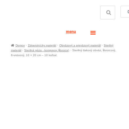
menu
Domov
Zdravotnícky materiál
Obväzový a preväzový materiál
Sterilný
materiál
Sterilná gáza - kompresy (štvorce)
Sterilný tlakový obväz, štvorcový,
8-vrstvový, 10 × 20 cm – 10 ks/bal.