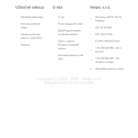
Užitočné odkazy
O nás
Helpo. s.r.o.
Obchodné podmienky
O nás
Nitrianska 1837/5, 921 01
Piešťany
Ochrana osobných
Prečo nakupovať u nás?
údajov
IČO: 53 123 816
Štátút Registrovaného
Zásady používania
sociálneho podniku
DIČ: 2121271911
súborov cookie (EÚ)
Výpis z registra
IČ DPH: SK2121271911
Doprava
Partnerov verejného
+421 903 522 983 - info o
sektora
kurzoch
Náhradné plnenie za rok
+421 905 881 809 - info
2025
ohľadom e-shopu
obchod@prvapomoc.online
Copyright Ⓒ 2020 - 2026 - Helpo. s.r.o.
Registrovaný sociálny podnik