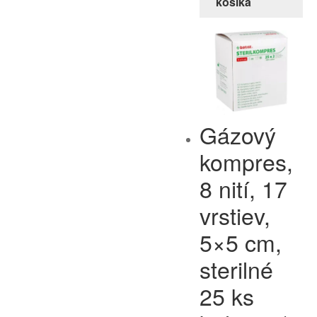
košíka
Gázový
kompres,
8 nití, 17
vrstiev,
5×5 cm,
sterilné
25 ks