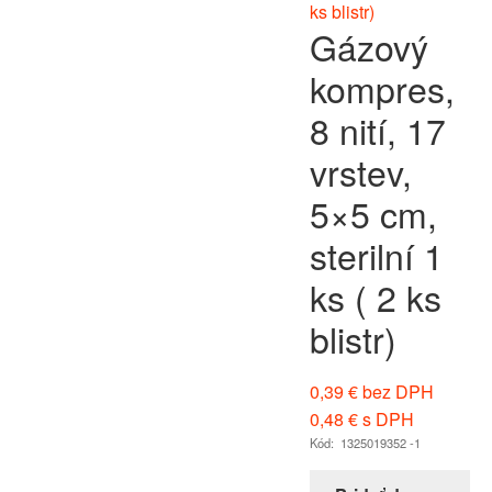
Gázový
kompres,
8 nití, 17
vrstev,
5×5 cm,
sterilní 1
ks ( 2 ks
blistr)
0,39
€
bez DPH
0,48
€
s DPH
Kód: 1325019352 -1