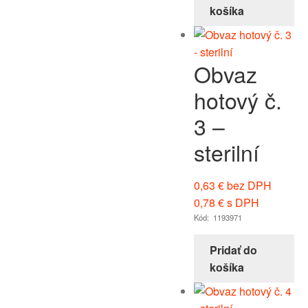
košíka
Obvaz
hotový č.
3 –
sterilní
0,63
€
bez DPH
0,78
€
s DPH
Kód: 1193971
Pridať do
košíka