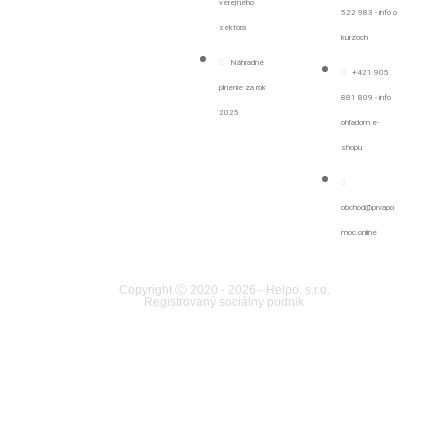
verejného
522 983 - info o
sektora
kurzoch
Náhradné
+421 905
plnenie za rok
881 809 - info
2025
ohľadom e-
shopu
obchod@prvapo
moc.online
Copyright Ⓒ 2020 - 2026 - Helpo. s.r.o.
Registrovaný sociálny podnik