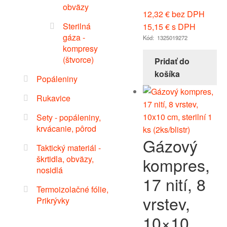
obväzy
12,32
€
bez DPH
Sterilná
15,15
€
s DPH
gáza -
Kód: 1325019272
kompresy
(štvorce)
Pridať do
košíka
Popáleniny
Rukavice
Sety - popáleniny,
krvácanie, pôrod
Gázový
Taktický materiál -
škrtidla, obväzy,
kompres,
nosidlá
17 nití, 8
Termoizolačné fólie,
vrstev,
Prikrývky
10×10