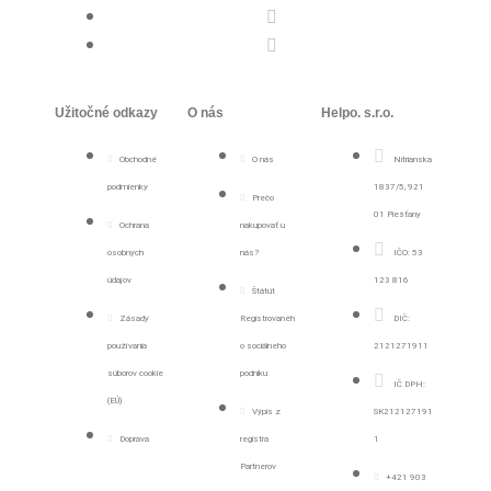
Užitočné odkazy
O nás
Helpo. s.r.o.
Obchodné
O nás
Nitrianska
podmienky
1837/5, 921
Prečo
01 Piešťany
Ochrana
nakupovať u
osobných
nás?
IČO: 53
údajov
123 816
Štátút
Zásady
Registrovanéh
DIČ:
používania
o sociálneho
2121271911
súborov cookie
podniku
IČ DPH:
(EÚ)
Výpis z
SK212127191
Doprava
registra
1
Partnerov
+421 903