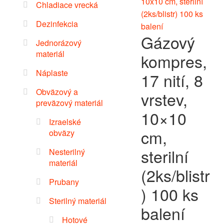
Chladiace vrecká
Dezinfekcia
Gázový
Jednorázový
materiál
kompres,
Náplaste
17 nití, 8
Obväzový a
vrstev,
preväzový materiál
10×10
Izraelské
cm,
obväzy
sterilní
Nesterilný
materiál
(2ks/blistr
Prubany
) 100 ks
Sterilný materiál
balení
Hotové