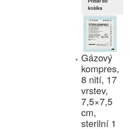
Pridať do
košíka
Gázový
kompres,
8 nití, 17
vrstev,
7,5×7,5
cm,
sterilní 1