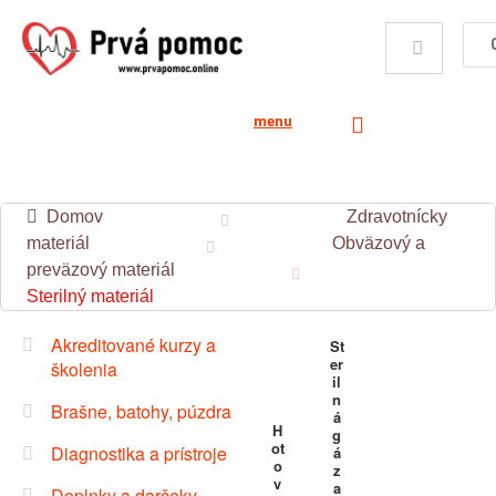
menu
Domov
Zdravotnícky
materiál
Obväzový a
preväzový materiál
Sterilný materiál
Akreditované kurzy a
St
er
školenia
il
n
Brašne, batohy, púzdra
á
H
g
ot
Diagnostika a prístroje
á
o
z
v
a
Doplnky a darčeky