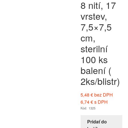
8 nití, 17
vrstev,
7,5×7,5
cm,
sterilní
100 ks
balení (
2ks/blistr)
5,48
€
bez DPH
6,74
€
s DPH
Kód: 1325
Pridať do