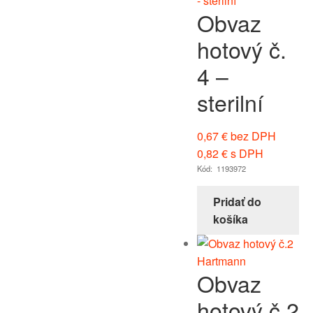
Obvaz
hotový č.
4 –
sterilní
0,67
€
bez DPH
0,82
€
s DPH
Kód: 1193972
Pridať do
košíka
Obvaz
hotový č.2