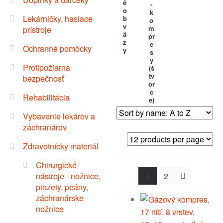
é
-
o
k
Lekárničky, hasiace
b
o
v
m
prístroje
ä
pr
z
e
Ochranné pomôcky
y
s
y
Protipožiarna
(š
tv
bezpečnosť
or
c
Rehabilitácia
e)
Vybavenie lekárov a
záchranárov
Zdravotnícky materiál
Chirurgické
nástroje - nožnice,
1
2
pinzety, peány,
záchranárske
nožnice