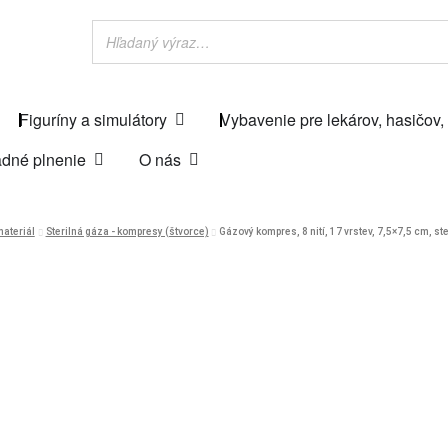
Figuríny a simulátory
Vybavenie pre lekárov, hasičov,
dné plnenie
O nás
materiál
Sterilná gáza - kompresy (štvorce)
Gázový kompres, 8 nití, 17 vrstev, 7,5×7,5 cm, ster