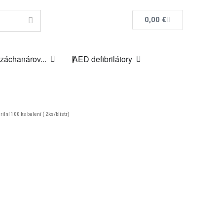
0,00
€
 záchanárov...
AED defibrilátory
ilní 100 ks balení ( 2ks/blistr)