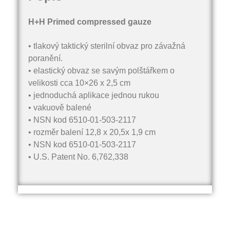
H+H Primed compressed gauze
• tlakový taktický sterilní obvaz pro závažná
poranění.
• elastický obvaz se savým polštářkem o
velikosti cca 10×26 x 2,5 cm
• jednoduchá aplikace jednou rukou
• vakuově balené
• NSN kod 6510-01-503-2117
• rozměr balení 12,8 x 20,5x 1,9 cm
• NSN kod 6510-01-503-2117
• U.S. Patent No. 6,762,338