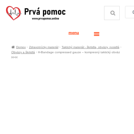
menu
Domov
Zdravotnícky materiál
Taktický materiál - škrtidla, obväzy, nosidlá
Obväzy a škrtidlá
H-Bandage compressed gauze – kompresný taktický obväz
H+H