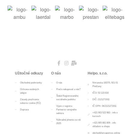
Užitočné odkazy
O nás
Helpo. s.r.o.
Obchodné podmienky
O nás
Nitrianska 1837/5, 921 01
Piešťany
Ochrana osobných
Prečo nakupovať u nás?
údajov
IČO: 53 123 816
Štátút Registrovaného
Zásady používania
sociálneho podniku
DIČ: 2121271911
súborov cookie (EÚ)
Výpis z registra
IČ DPH: SK2121271911
Doprava
Partnerov verejného
+421 903 522 983 - info o
sektora
kurzoch
Náhradné plnenie za rok
+421 905 881 809 - info
2025
ohľadom e-shopu
obchod@prvapomoc.online