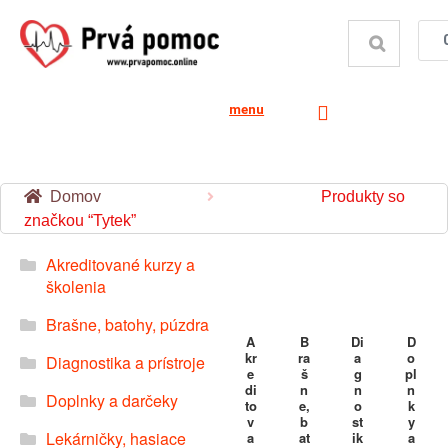
menu
Domov
Produkty so
značkou “Tytek”
Akreditované kurzy a
školenia
Brašne, batohy, púzdra
A
B
Di
D
kr
ra
a
o
Diagnostika a prístroje
e
š
g
pl
di
n
n
n
Doplnky a darčeky
to
e,
o
k
v
b
st
y
Lekárničky, hasiace
a
at
ik
a