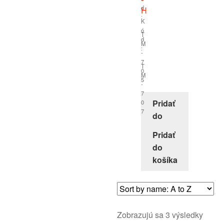
d
H
:
K
ó
T
d
M
:
-
7
T
0
M
5
-
7
Pridať
0
7
do
košíka
Pridať
do
košíka
Zobrazujú sa 3 výsledky