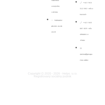
Partnerov
+421 903
verejného
522 983 - info o
sektora
kurzoch
Náhradné
+421 905
plnenie za rok
881 809 - info
2025
ohľadom e-
shopu
obchod@prvapo
moc.online
Copyright Ⓒ 2020 - 2026 - Helpo. s.r.o.
Registrovaný sociálny podnik