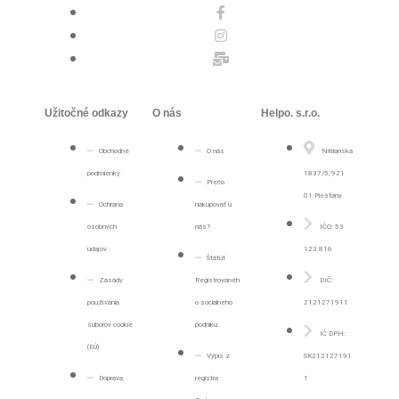
Užitočné odkazy
O nás
Helpo. s.r.o.
Obchodné
O nás
Nitrianska
podmienky
1837/5, 921
Prečo
01 Piešťany
Ochrana
nakupovať u
osobných
nás?
IČO: 53
údajov
123 816
Štátút
Zásady
Registrovanéh
DIČ:
používania
o sociálneho
2121271911
súborov cookie
podniku
IČ DPH:
(EÚ)
Výpis z
SK212127191
Doprava
registra
1