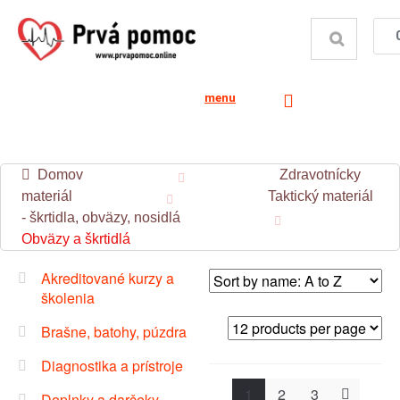
menu
Domov
Zdravotnícky
materiál
Taktický materiál
- škrtidla, obväzy, nosidlá
Obväzy a škrtidlá
Akreditované kurzy a
školenia
Brašne, batohy, púzdra
Diagnostika a prístroje
1
2
3
Doplnky a darčeky