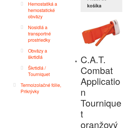
Hemostatiká a
košíka
hemostatické
obväzy
Nosidlá a
transportné
prostriedky
Obväzy a
C.A.T.
škrtidlá
Combat
Škrtidlá /
Tourniquet
Applicatio
Termoizolačné fólie,
n
Prikrývky
Tournique
t
oranžový