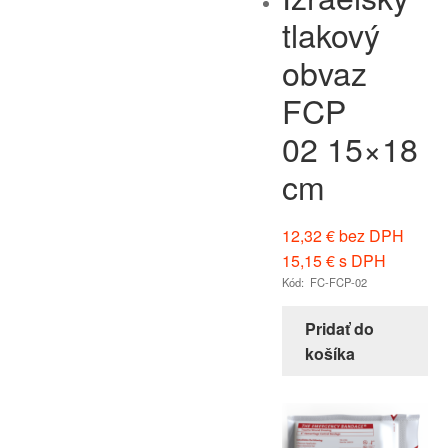
tlakový
obvaz
FCP
02 15×18
cm
12,32
€
bez DPH
15,15
€
s DPH
Kód: FC-FCP-02
Pridať do
košíka