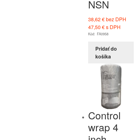
NSN
38,62
€
bez DPH
47,50
€
s DPH
Kód: FA0958
Pridať do
košíka
Control
wrap 4
inch-