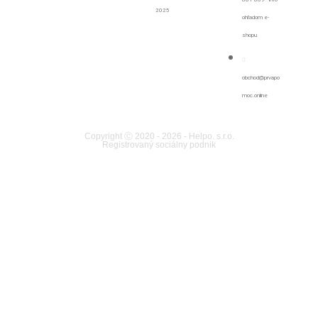
2025
ohľadom e-
shopu
obchod@prvapo
moc.online
Copyright Ⓒ 2020 - 2026 - Helpo. s.r.o.
Registrovaný sociálny podnik