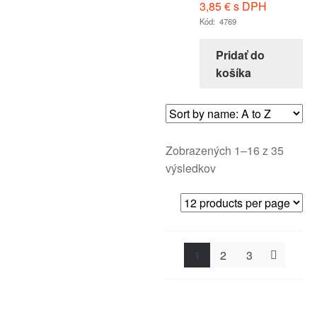
3,85
€
s DPH
Kód: 4769
Pridať do
košíka
Zobrazených 1–16 z 35
výsledkov
1
2
3