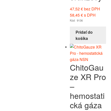
47,52
€
bez DPH
58,45
€
s DPH
Kód: 9136
Pridať do
košíka
ChitoGau
ze XR Pro
–
hemostati
cká gáza