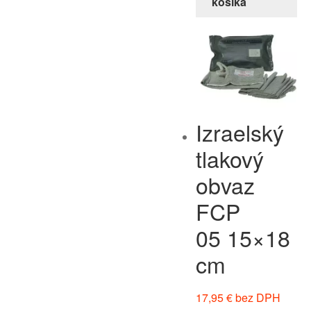
košíka
Izraelský
tlakový
obvaz
FCP
05 15×18
cm
17,95
€
bez DPH