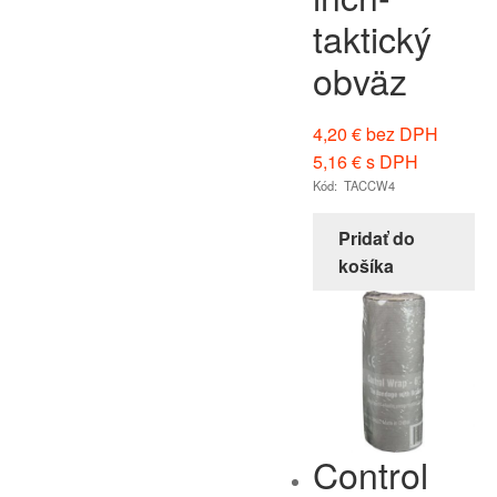
taktický
obväz
4,20
€
bez DPH
5,16
€
s DPH
Kód: TACCW4
Pridať do
košíka
Control