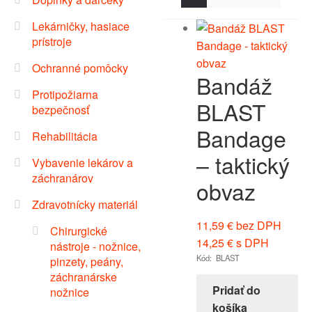
Lekárničky, hasiace
prístroje
Ochranné pomôcky
Bandáž
Protipožiarna
BLAST
bezpečnosť
Bandage
Rehabilitácia
– taktický
Vybavenie lekárov a
záchranárov
obvaz
Zdravotnícky materiál
11,59
€
bez DPH
Chirurgické
14,25
€
s DPH
nástroje - nožnice,
Kód: BLAST
pinzety, peány,
záchranárske
Pridať do
nožnice
košíka