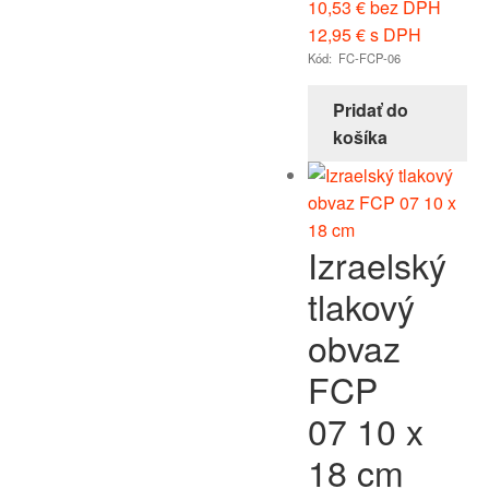
10,53
€
bez DPH
12,95
€
s DPH
Kód: FC-FCP-06
Pridať do
košíka
Izraelský
tlakový
obvaz
FCP
07 10 x
18 cm