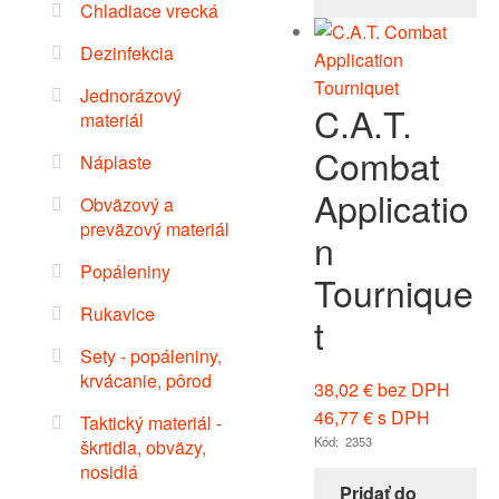
Chladiace vrecká
Dezinfekcia
Jednorázový
C.A.T.
materiál
Combat
Náplaste
Applicatio
Obväzový a
preväzový materiál
n
Popáleniny
Tournique
Rukavice
t
Sety - popáleniny,
krvácanie, pôrod
38,02
€
bez DPH
46,77
€
s DPH
Taktický materiál -
Kód: 2353
škrtidla, obväzy,
nosidlá
Pridať do