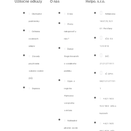
Užitočné odkazy
O nás
Helpo. s.r.o.
Obchodné
O nás
Nitrianska
podmienky
1837/5, 921
Prečo
01 Piešťany
Ochrana
nakupovať u
osobných
nás?
IČO: 53
údajov
123 816
Štátút
Zásady
Registrovanéh
DIČ:
používania
o sociálneho
2121271911
súborov cookie
podniku
IČ DPH:
(EÚ)
Výpis z
SK212127191
Doprava
registra
1
Partnerov
+421 903
verejného
522 983 - info o
sektora
kurzoch
Náhradné
+421 905
plnenie za rok
881 809 - info