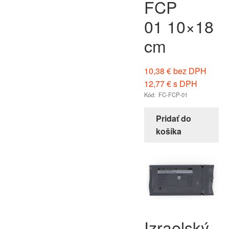
FCP
01 10×18
cm
10,38
€
bez DPH
12,77
€
s DPH
Kód: FC-FCP-01
Pridať do
košíka
Izraelský