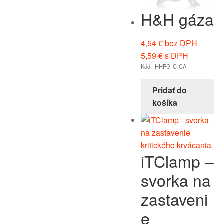
H&H gáza
4,54
€
bez DPH
5,59
€
s DPH
Kód: HHPG-C-CA
Pridať do
košíka
iTClamp –
svorka na
zastaveni
e