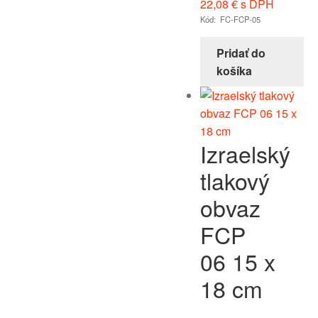
22,08
€
s DPH
Kód: FC-FCP-05
Pridať do
košíka
Izraelský
tlakový
obvaz
FCP
06 15 x
18 cm