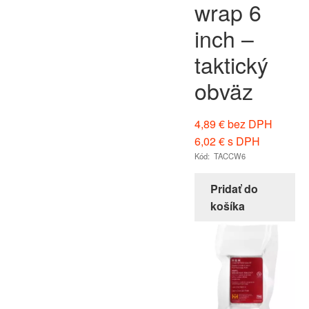
wrap 6
inch –
taktický
obväz
4,89
€
bez DPH
6,02
€
s DPH
Kód: TACCW6
Pridať do
košíka