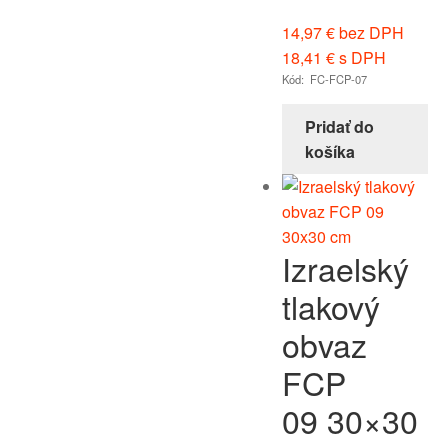
14,97
€
bez DPH
18,41
€
s DPH
Kód: FC-FCP-07
Pridať do
košíka
Izraelský
tlakový
obvaz
FCP
09 30×30