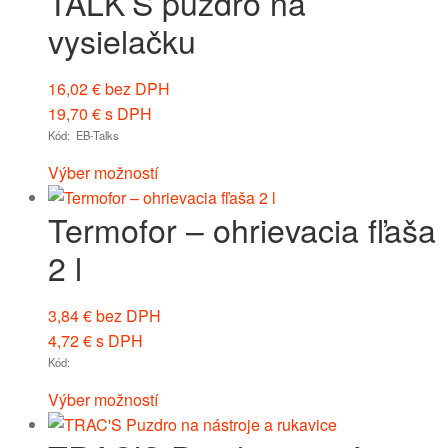
TALK’S puzdro na
vysielačku
16,02
€
bez DPH
19,70
€
s DPH
Kód: EB-Talks
Výber možností
Termofor – ohrievacia fľaša
2 l
3,84
€
bez DPH
4,72
€
s DPH
Kód:
Výber možností