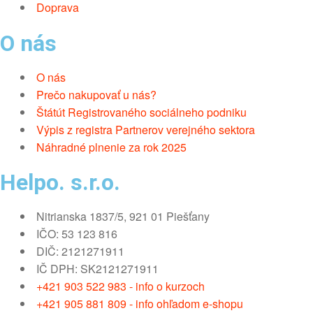
Doprava
O nás
O nás
Prečo nakupovať u nás?
Štátút Registrovaného sociálneho podniku
Výpis z registra Partnerov verejného sektora
Náhradné plnenie za rok 2025
Helpo. s.r.o.
Nitrianska 1837/5, 921 01 Piešťany
IČO: 53 123 816
DIČ: 2121271911
IČ DPH: SK2121271911
+421 903 522 983 - info o kurzoch
+421 905 881 809 - info ohľadom e-shopu