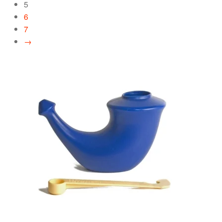
5
6
7
→