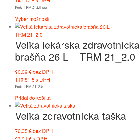
147,17
€
s DPH
Kód: TRM-2_2.0-xxx
Výber možností
Veľká lekárska zdravotnícka
brašňa 26 L – TRM 21_2.0
90,09
€
bez DPH
110,81
€
s DPH
Kód: TRM-21_2.0
Pridať do košíka
Veľká zdravotnícka taška
76,35
€
bez DPH
93,91
€
s DPH