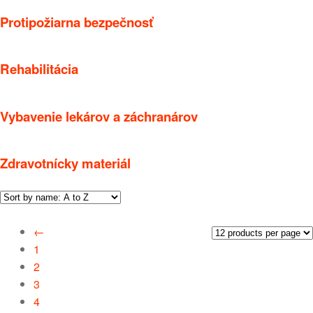
Protipožiarna bezpečnosť
Rehabilitácia
Vybavenie lekárov a záchranárov
Zdravotnícky materiál
←
1
2
3
4