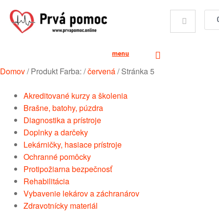
menu
Domov
/
Produkt Farba:
/
červená
/
Stránka 5
Akreditované kurzy a školenia
Brašne, batohy, púzdra
Diagnostika a prístroje
Doplnky a darčeky
Lekárničky, hasiace prístroje
Ochranné pomôcky
Protipožiarna bezpečnosť
Rehabilitácia
Vybavenie lekárov a záchranárov
Zdravotnícky materiál