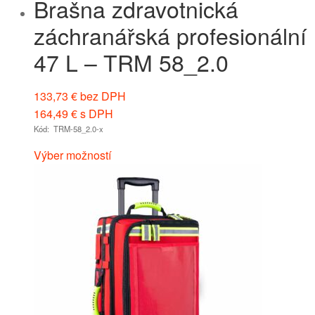
Brašna zdravotnická
záchranářská profesionální
47 L – TRM 58_2.0
133,73
€
bez DPH
164,49
€
s DPH
Kód: TRM-58_2.0-x
Výber možností