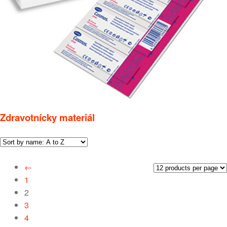
Zdravotnícky materiál
←
1
2
3
4