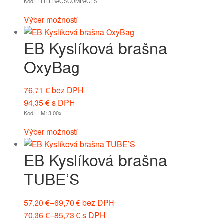
Kód: ELITEBAGSCOMPACTS
Výber možností
EB Kyslíková brašna
OxyBag
76,71
€
bez DPH
94,35
€
s DPH
Kód: EM13.00x
Výber možností
EB Kyslíková brašna
TUBE’S
57,20
€
–
69,70
€
bez DPH
70,36
€
–
85,73
€
s DPH