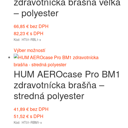
zdravotnícka brašňa veľká
– polyester
66,85
€
bez DPH
82,23
€
s DPH
Kód: HT01-RBL1-x
Výber možností
HUM AEROcase Pro BM1
zdravotnícka brašňa –
stredná polyester
41,89
€
bez DPH
51,52
€
s DPH
Kód: HT01-RBM1-x