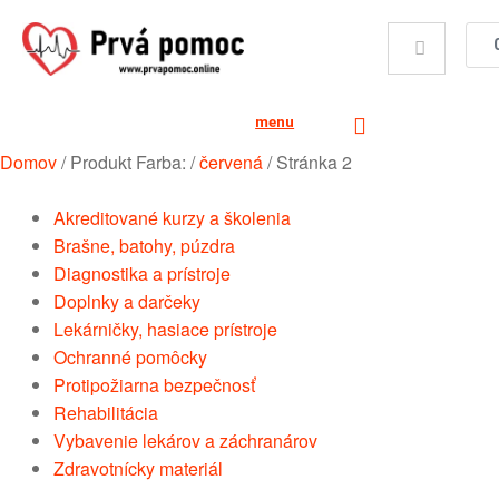
menu
Domov
/
Produkt Farba:
/
červená
/
Stránka 2
Akreditované kurzy a školenia
Brašne, batohy, púzdra
Diagnostika a prístroje
Doplnky a darčeky
Lekárničky, hasiace prístroje
Ochranné pomôcky
Protipožiarna bezpečnosť
Rehabilitácia
Vybavenie lekárov a záchranárov
Zdravotnícky materiál