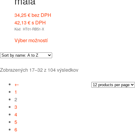
malá
34,25
€
bez DPH
42,13
€
s DPH
Kód: HT01-RBS1-X
Výber možností
Zobrazených 17–32 z 104 výsledkov
←
1
2
3
4
5
6