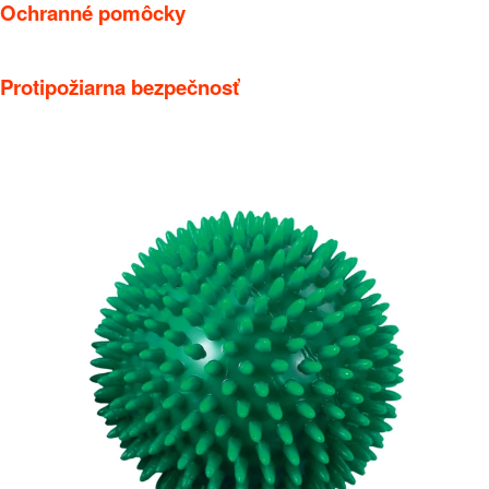
Ochranné pomôcky
Protipožiarna bezpečnosť