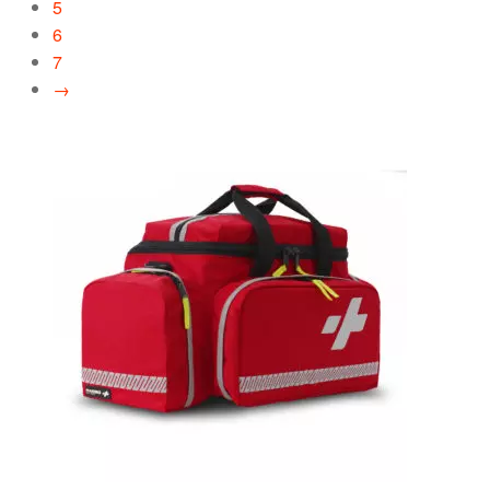
5
6
7
→