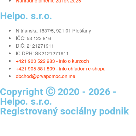
Náhradné plnenie za rok 2025
Helpo. s.r.o.
Nitrianska 1837/5, 921 01 Piešťany
IČO: 53 123 816
DIČ: 2121271911
IČ DPH: SK2121271911
+421 903 522 983 - info o kurzoch
+421 905 881 809 - info ohľadom e-shopu
obchod@prvapomoc.online
Copyright Ⓒ 2020 - 2026 -
Helpo. s.r.o.
Registrovaný sociálny podnik