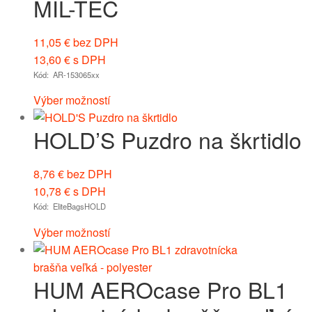
MIL-TEC
11,05
€
bez DPH
13,60
€
s DPH
Kód: AR-153065xx
Výber možností
HOLD’S Puzdro na škrtidlo
8,76
€
bez DPH
10,78
€
s DPH
Kód: EliteBagsHOLD
Výber možností
HUM AEROcase Pro BL1