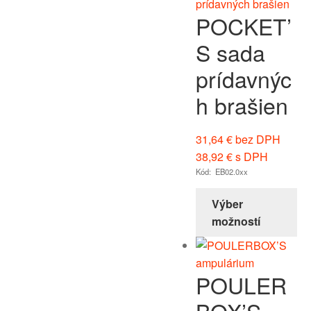
POCKET’
S sada
prídavnýc
h brašien
31,64
€
bez DPH
38,92
€
s DPH
Kód: EB02.0xx
Výber
možností
POULER