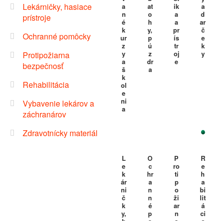
Lekárničky, hasiace
a
at
ik
a
n
o
a
d
prístroje
é
h
a
ar
k
y,
pr
č
Ochranné pomôcky
ur
p
ís
e
z
ú
tr
k
y
z
oj
y
Protipožiarna
a
dr
e
bezpečnosť
š
a
k
Rehabilitácia
ol
e
ni
Vybavenie lekárov a
a
záchranárov
Zdravotnícky materiál
L
O
P
R
e
c
ro
e
k
hr
ti
h
ár
a
p
a
ni
n
o
bi
č
n
ži
lit
k
é
ar
á
y,
p
n
ci