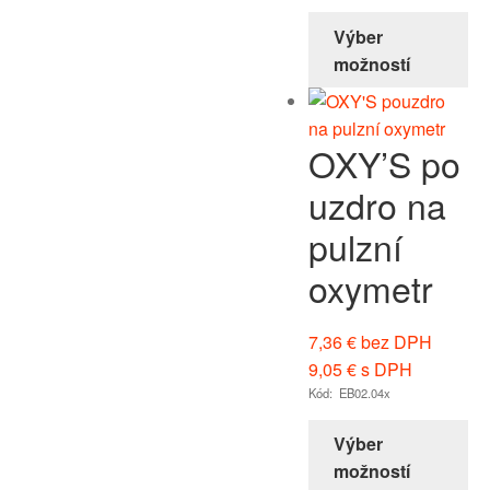
Výber
možností
OXY’S po
uzdro na
pulzní
oxymetr
7,36
€
bez DPH
9,05
€
s DPH
Kód: EB02.04x
Výber
možností