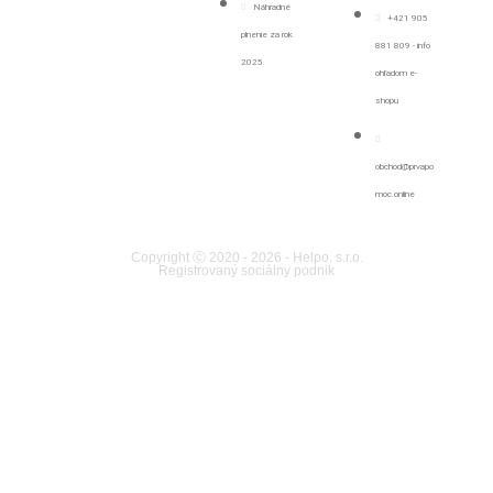
Náhradné
+421 905
plnenie za rok
881 809 - info
2025
ohľadom e-
shopu
obchod@prvapo
moc.online
Copyright Ⓒ 2020 - 2026 - Helpo. s.r.o.
Registrovaný sociálny podnik