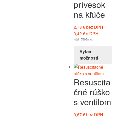
prívesok
na kľúče
2,78
€
bez DPH
3,42
€
s DPH
Kód: 7605/xxx
Výber
možností
Resuscita
čné rúško
s ventilom
0,67
€
bez DPH