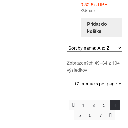
0,82
€
s DPH
Kód: 1371
Pridať do
košíka
Zobrazených 49–64 z 104
výsledkov
1
2
3
4
5
6
7