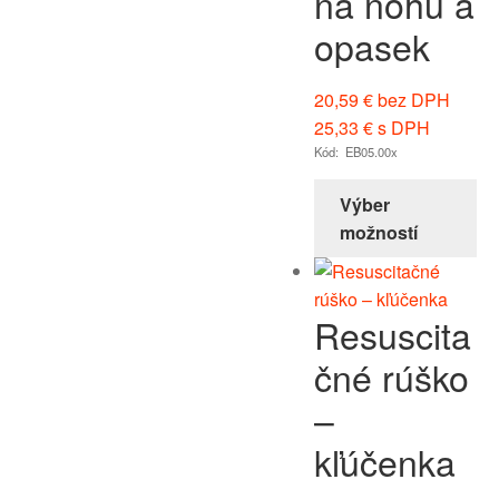
na nohu a
opasek
20,59
€
bez DPH
25,33
€
s DPH
Kód: EB05.00x
Výber
možností
Resuscita
čné rúško
–
kľúčenka