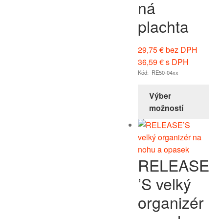
ná
plachta
29,75
€
bez DPH
36,59
€
s DPH
Kód: RE50-04xx
Výber
možností
RELEASE
’S velký
organizér