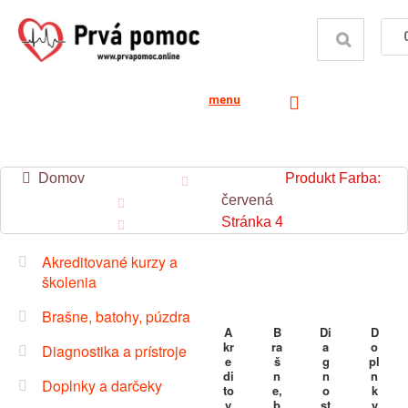
menu
Domov
Produkt Farba:
červená
Stránka 4
Akreditované kurzy a
školenia
Brašne, batohy, púzdra
A
B
Di
D
kr
ra
a
o
Diagnostika a prístroje
e
š
g
pl
di
n
n
n
Doplnky a darčeky
to
e,
o
k
v
b
st
y