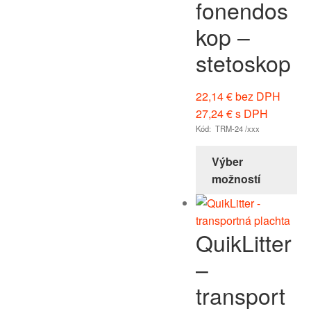
fonendos
kop –
stetoskop
22,14
€
bez DPH
27,24
€
s DPH
Kód: TRM-24 /xxx
Výber
možností
QuikLitter
–
transport