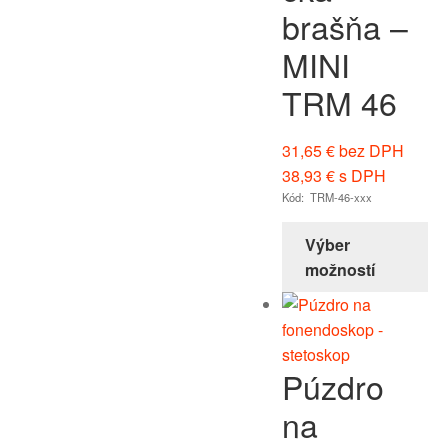
brašňa –
MINI
TRM 46
31,65
€
bez DPH
38,93
€
s DPH
Kód: TRM-46-xxx
Výber
možností
Púzdro
na