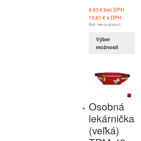
8,63
€
bez DPH
10,61
€
s DPH
Kód: tee-uu-praxis-L
Výber
možností
Osobná
lekárnička
(veľká)