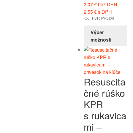
2,07
€
bez DPH
2,55
€
s DPH
Kód: HBT01-V-S5X5
Výber
možností
Resuscita
čné rúško
KPR
s rukavica
mi –