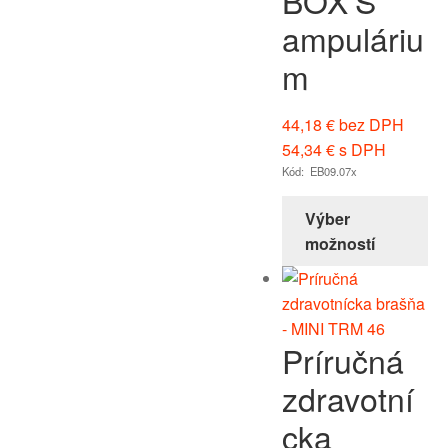
BOX’S
ampuláriu
m
44,18
€
bez DPH
54,34
€
s DPH
Kód: EB09.07x
Výber
možností
Príručná
zdravotní
cka