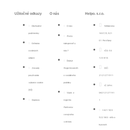
Užitočné odkazy
O nás
Helpo. s.r.o.
Obchodné
O nás
Nitrianska
podmienky
1837/5, 921
Prečo
01 Piešťany
Ochrana
nakupovať u
osobných
nás?
IČO: 53
údajov
123 816
Štátút
Zásady
Registrovanéh
DIČ:
používania
o sociálneho
2121271911
súborov cookie
podniku
IČ DPH:
(EÚ)
Výpis z
SK212127191
Doprava
registra
1
Partnerov
+421 903
verejného
522 983 - info o
sektora
kurzoch