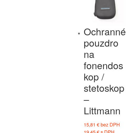
Ochranné
pouzdro
na
fonendos
kop /
stetoskop
–
Littmann
15,81
€
bez DPH
19,45
€
s DPH