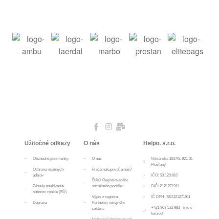
Užitočné odkazy
O nás
Helpo. s.r.o.
Obchodné podmienky
O nás
Nitrianska 1837/5, 921 01
Piešťany
Ochrana osobných
Prečo nakupovať u nás?
údajov
IČO: 53 123 816
Štátút Registrovaného
Zásady používania
sociálneho podniku
DIČ: 2121271911
súborov cookie (EÚ)
Výpis z registra
IČ DPH: SK2121271911
Doprava
Partnerov verejného
+421 903 522 983 - info o
sektora
kurzoch