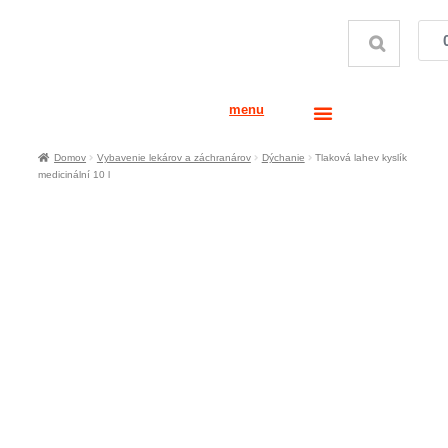
menu
Domov
Vybavenie lekárov a záchranárov
Dýchanie
Tlaková lahev kyslík
medicinální 10 l