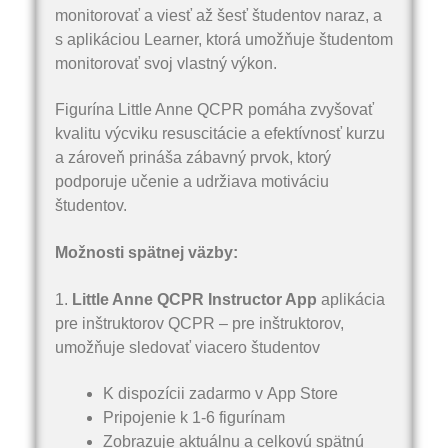
monitorovať a viesť až šesť študentov naraz, a
s aplikáciou Learner, ktorá umožňuje študentom
monitorovať svoj vlastný výkon.
Figurína Little Anne QCPR pomáha zvyšovať
kvalitu výcviku resuscitácie a efektívnosť kurzu
a zároveň prináša zábavný prvok, ktorý
podporuje učenie a udržiava motiváciu
študentov.
Možnosti spätnej väzby:
1.
Little Anne QCPR Instructor App
aplikácia
pre inštruktorov QCPR – pre inštruktorov,
umožňuje sledovať viacero študentov
K dispozícii zadarmo v App Store
Pripojenie k 1-6 figurínam
Zobrazuje aktuálnu a celkovú spätnú