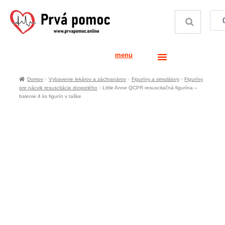
menu
Domov
Vybavenie lekárov a záchranárov
Figuríny a simulátory
Figuríny
pre nácvik resuscitácie dospelého
Little Anne QCPR resuscitačná figurína –
balenie 4 ks figurín v taške