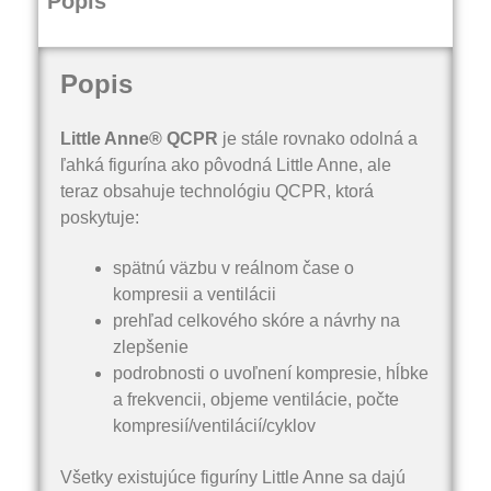
Popis
Popis
Little Anne® QCPR
je stále rovnako odolná a
ľahká figurína ako pôvodná Little Anne, ale
teraz obsahuje technológiu QCPR, ktorá
poskytuje:
spätnú väzbu v reálnom čase o
kompresii a ventilácii
prehľad celkového skóre a návrhy na
zlepšenie
podrobnosti o uvoľnení kompresie, hĺbke
a frekvencii, objeme ventilácie, počte
kompresií/ventilácií/cyklov
Všetky existujúce figuríny Little Anne sa dajú