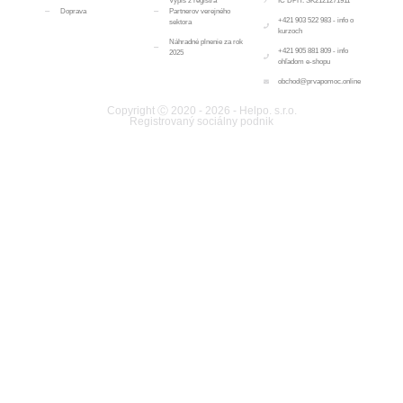
Výpis z registra
IČ DPH: SK2121271911
Doprava
Partnerov verejného
+421 903 522 983 - info o
sektora
kurzoch
Náhradné plnenie za rok
+421 905 881 809 - info
2025
ohľadom e-shopu
obchod@prvapomoc.online
Copyright Ⓒ 2020 - 2026 - Helpo. s.r.o.
Registrovaný sociálny podnik