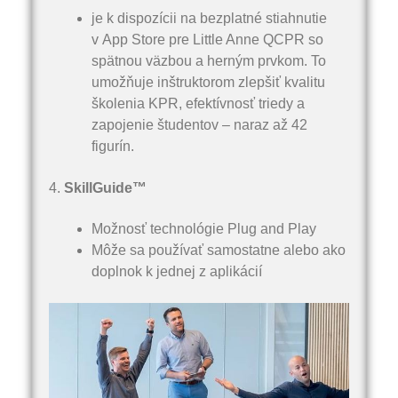
je k dispozícii na bezplatné stiahnutie
v App Store pre Little Anne QCPR so
spätnou väzbou a herným prvkom. To
umožňuje inštruktorom zlepšiť kvalitu
školenia KPR, efektívnosť triedy a
zapojenie študentov – naraz až 42
figurín.
4.
SkillGuide™
Možnosť technológie Plug and Play
Môže sa používať samostatne alebo ako
doplnok k jednej z aplikácií