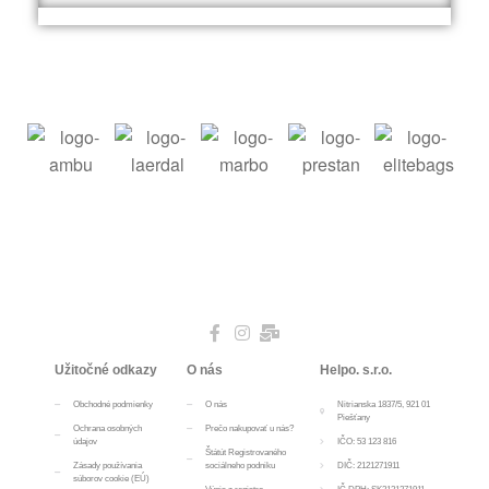
Užitočné odkazy
O nás
Helpo. s.r.o.
Obchodné podmienky
O nás
Nitrianska 1837/5, 921 01
Piešťany
Ochrana osobných
Prečo nakupovať u nás?
údajov
IČO: 53 123 816
Štátút Registrovaného
Zásady používania
sociálneho podniku
DIČ: 2121271911
súborov cookie (EÚ)