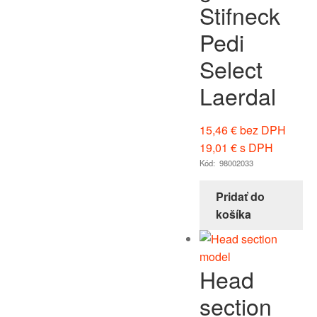
Stifneck
Pedi
Select
Laerdal
15,46
€
bez DPH
19,01
€
s DPH
Kód: 98002033
Pridať do
košíka
Head
section