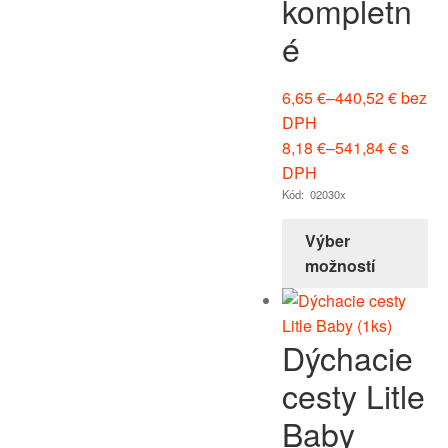
kompletn
é
6,65
€
–
440,52
€
bez
DPH
8,18
€
–
541,84
€
s
DPH
Kód: 02030x
Výber
možností
Dýchacie
cesty Litle
Baby