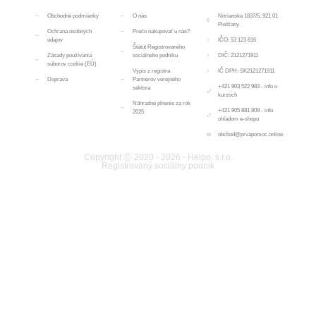
Obchodné podmienky
O nás
Nitrianska 1837/5, 921 01
Piešťany
Ochrana osobných
Prečo nakupovať u nás?
údajov
IČO: 53 123 816
Štátút Registrovaného
Zásady používania
sociálneho podniku
DIČ: 2121271911
súborov cookie (EÚ)
Výpis z registra
IČ DPH: SK2121271911
Doprava
Partnerov verejného
+421 903 522 983 - info o
sektora
kurzoch
Náhradné plnenie za rok
+421 905 881 809 - info
2025
ohľadom e-shopu
obchod@prvapomoc.online
Copyright Ⓒ 2020 - 2026 - Helpo. s.r.o.
Registrovaný sociálny podnik