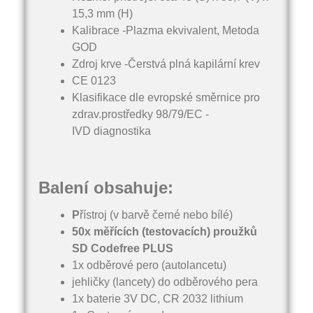
15,3 mm (H)
Kalibrace -Plazma ekvivalent, Metoda
GOD
Zdroj krve -Čerstvá plná kapilární krev
CE 0123
Klasifikace dle evropské směrnice pro
zdrav.prostředky 98/79/EC -
IVD diagnostika
Balení obsahuje:
P
řístroj (v barvě černé nebo bílé)
50x měřících (testovacích) proužků
SD Codefree PLUS
1x odběrové pero (autolancetu)
jehličky (lancety) do odběrového pera
1x baterie 3V DC, CR 2032 lithium