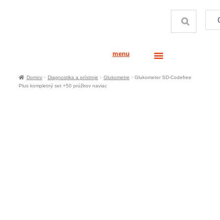
menu
Domov
Diagnostika a prístroje
Glukometre
Glukometer SD-Codefree
Plus kompletný set +50 prúžkov naviac