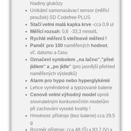
hladiny glukózy
Unikátní samonasávací sensor (měřící
proužek) SD Codefree PLUS
Stačí velmi malá kapka krve
-cca 0,9 ul
Měřící rozsah
: 0,6 -33,3 mmol/L
Rychlé měření
5 vteřinové měření !
Paměť pro 100
naměřených
hodnot
,
vč. datumu a času
Označení symbolem „na lačno“,“před
jídlem“ a „po jídle“
(pro jasnější přehled
naměřených výsledků)
Alarm pro
hypo nebo hyperglykémii
Lehce vyměnitelné a typizované baterie
Cenově velmi výhodný model
oproti
srovnatelným konkurenčním modelům
při zachování vysoké kvality !
Hmotnost: přístroje (bez baterie) cca 29,5
g
Rozměr přístroje: cca 48 (Š) x 83,7 (V) x