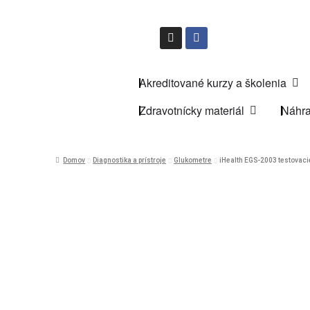
Akreditované kurzy a školenia
Zdravotnícky materiál
Náhra
Domov
Diagnostika a prístroje
Glukometre
iHealth EGS-2003 testovacie