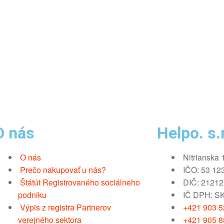
O nás
Helpo. s.r
O nás
Nitrianska 
Prečo nakupovať u nás?
IČO: 53 12
Štátút Registrovaného sociálneho
DIČ: 2121
podniku
IČ DPH: S
Výpis z registra Partnerov
+421 903 52
verejného sektora
+421 905 8