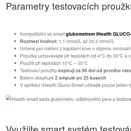
Parametry testovacích proužk
Kompatibilní se smart
glukometrem iHealth GLUCO
Rozmezí hodnot:
1,1 mmol/L až 33.3 mmol/L
Určené pro měření z kapilární krve o objemu minimáln
Proužky uchovávejte při teplotách od 4°C do 30°C a v
Použití při teplotách 10°C – 35°C
Testovací proužky
expirují za 90 dní od prvního ote
Balení obsahuje
2 ampule po 25 kusech
V aplikaci iHealth Gluco-Smart užívejte pouze jeden 
Využijte smart systém testován