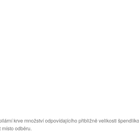
ilární krve množství odpovídajícího přibližně velikosti špendlí
t místo odběru.