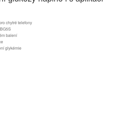
ro chytré telefony
+ BG5S
ém balení
ce
ení glykémie