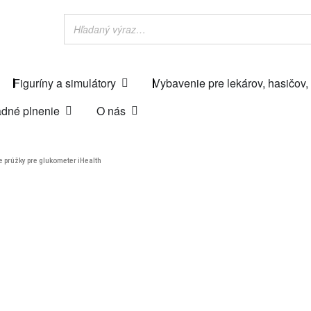
Figuríny a simulátory
Vybavenie pre lekárov, hasičov,
dné plnenie
O nás
 prúžky pre glukometer iHealth