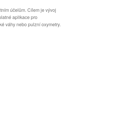
otním účelům. Cílem je vývoj
platné aplikace pro
cké váhy nebo pulzní oxymetry.