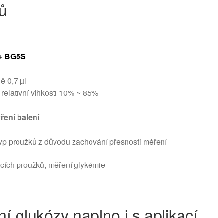
ů
+ BG5S
ě 0,7 µl
 relativní vlhkosti 10% ~ 85%
vření balení
typ proužků z důvodu zachování přesnosti měření
í glukózy naplno i s aplikací