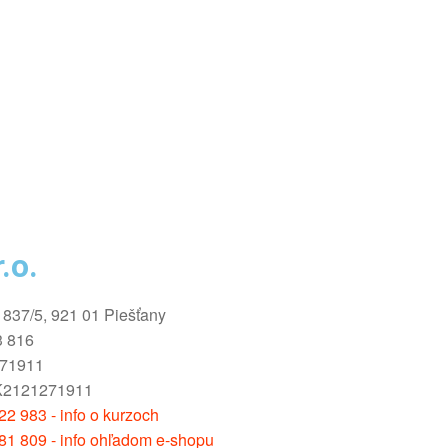
.o.
1837/5, 921 01 Piešťany
3 816
271911
K2121271911
2 983 - info o kurzoch
81 809 - info ohľadom e-shopu