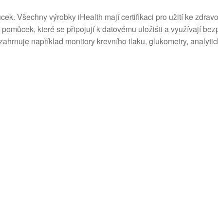
cek. Všechny výrobky iHealth mají certifikaci pro užití ke zdrav
pomůcek, které se připojují k datovému uložišti a využívají bez
ahrnuje například monitory krevního tlaku, glukometry, analyti