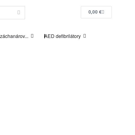
0,00
€
 záchanárov...
AED defibrilátory