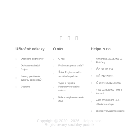
Užitočné odkazy
O nás
Helpo. s.r.o.
Obchodné podmienky
O nás
Nitrianska 1837/5, 921 01
Piešťany
Ochrana osobných
Prečo nakupovať u nás?
údajov
IČO: 53 123 816
Štátút Registrovaného
Zásady používania
sociálneho podniku
DIČ: 2121271911
súborov cookie (EÚ)
Výpis z registra
IČ DPH: SK2121271911
Doprava
Partnerov verejného
+421 903 522 983 - info o
sektora
kurzoch
Náhradné plnenie za rok
+421 905 881 809 - info
2025
ohľadom e-shopu
obchod@prvapomoc.online
Copyright Ⓒ 2020 - 2026 - Helpo. s.r.o.
Registrovaný sociálny podnik