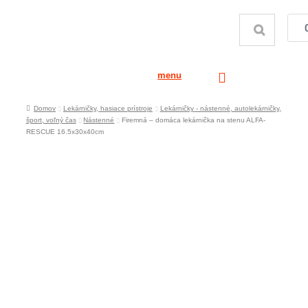
menu
Domov
Lekárničky, hasiace prístroje
Lekárničky - nástenné, autolekárničky,
šport, voľný čas
Nástenné
Firemná – domáca lekárnička na stenu ALFA-
RESCUE 16.5x30x40cm