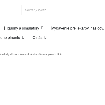
Figuríny a simulátory
Vybavenie pre lekárov, hasičov,
dné plnenie
O nás
Maska kyslíková s koncentračním sáčekem pro děti 10 ks