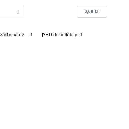
0,00
€
 záchanárov...
AED defibrilátory