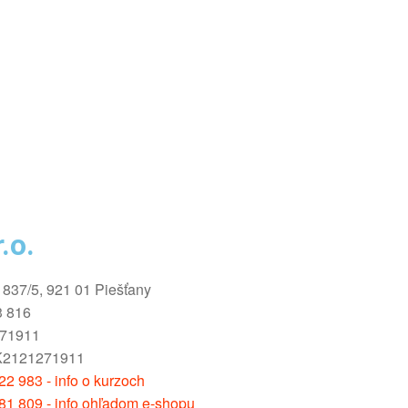
.o.
1837/5, 921 01 Piešťany
3 816
271911
K2121271911
2 983 - info o kurzoch
81 809 - info ohľadom e-shopu