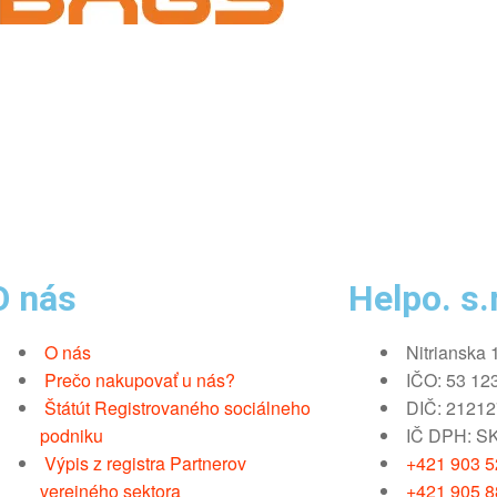
O nás
Helpo. s.r
O nás
Nitrianska 
Prečo nakupovať u nás?
IČO: 53 12
Štátút Registrovaného sociálneho
DIČ: 2121
podniku
IČ DPH: S
Výpis z registra Partnerov
+421 903 52
verejného sektora
+421 905 8