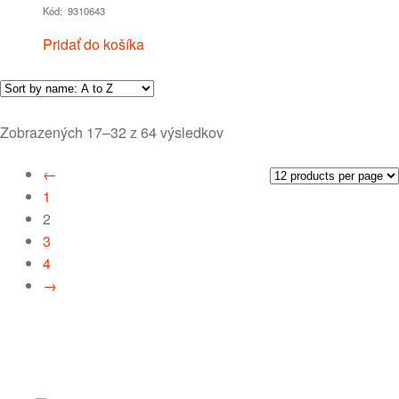
Kód: 9310643
Pridať do košíka
Zobrazených 17–32 z 64 výsledkov
←
1
2
3
4
→