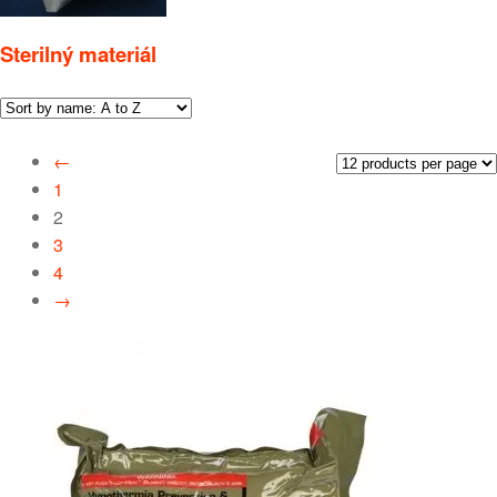
Sterilný materiál
←
1
2
3
4
→