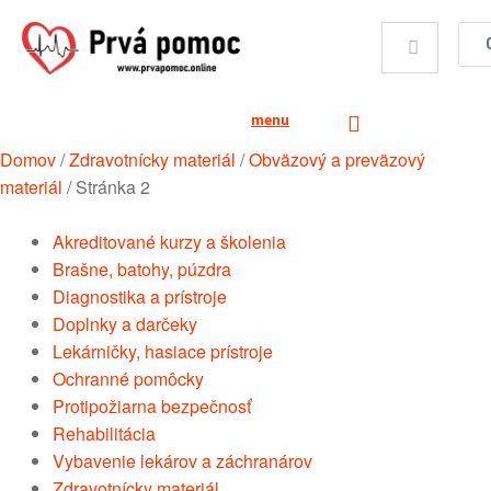
menu
Domov
/
Zdravotnícky materiál
/
Obväzový a preväzový
materiál
/
Stránka 2
Akreditované kurzy a školenia
Brašne, batohy, púzdra
Diagnostika a prístroje
Doplnky a darčeky
Lekárničky, hasiace prístroje
Ochranné pomôcky
Protipožiarna bezpečnosť
Rehabilitácia
Vybavenie lekárov a záchranárov
Zdravotnícky materiál