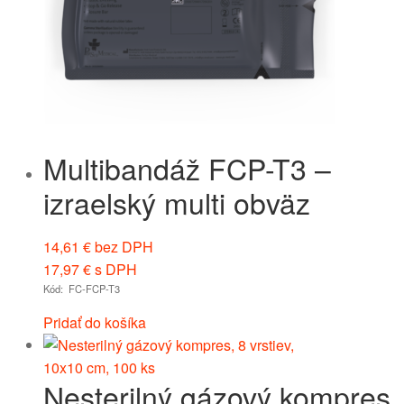
Multibandáž FCP-T3 –
izraelský multi obväz
14,61
€
bez DPH
17,97
€
s DPH
Kód: FC-FCP-T3
Pridať do košíka
Nesterilný gázový kompres,