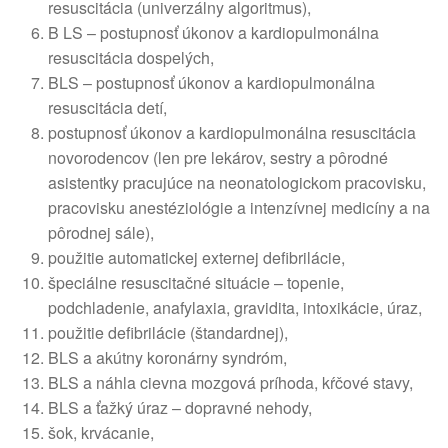
resuscitácia (univerzálny algoritmus),
B LS – postupnosť úkonov a kardiopulmonálna
resuscitácia dospelých,
BLS – postupnosť úkonov a kardiopulmonálna
resuscitácia detí,
postupnosť úkonov a kardiopulmonálna resuscitácia
novorodencov (len pre lekárov, sestry a pôrodné
asistentky pracujúce na neonatologickom pracovisku,
pracovisku anestéziológie a intenzívnej medicíny a na
pôrodnej sále),
použitie automatickej externej defibrilácie,
špeciálne resuscitačné situácie – topenie,
podchladenie, anafylaxia, gravidita, intoxikácie, úraz,
použitie defibrilácie (štandardnej),
BLS a akútny koronárny syndróm,
BLS a náhla cievna mozgová príhoda, kŕčové stavy,
BLS a ťažký úraz – dopravné nehody,
šok, krvácanie,