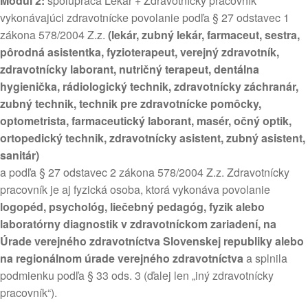
Modul 2:
spolupráca Lekár + Zdravotnícky pracovník
vykonávajúci zdravotnícke povolanie podľa § 27 odstavec 1
zákona 578/2004 Z.z.
(lekár, zubný lekár, farmaceut, sestra,
pôrodná asistentka, fyzioterapeut, verejný zdravotník,
zdravotnícky laborant, nutričný terapeut, dentálna
hygienička, rádiologický technik, zdravotnícky záchranár,
zubný technik, technik pre zdravotnícke pomôcky,
optometrista, farmaceutický laborant, masér, očný optik,
ortopedický technik, zdravotnícky asistent, zubný asistent,
sanitár)
a podľa § 27 odstavec 2 zákona 578/2004 Z.z. Zdravotnícky
pracovník je aj fyzická osoba, ktorá vykonáva povolanie
logopéd, psychológ, liečebný pedagóg, fyzik alebo
laboratórny diagnostik v zdravotníckom zariadení, na
Úrade verejného zdravotníctva Slovenskej republiky alebo
na regionálnom úrade verejného zdravotníctva
a splnila
podmienku podľa § 33 ods. 3 (ďalej len „iný zdravotnícky
pracovník“).