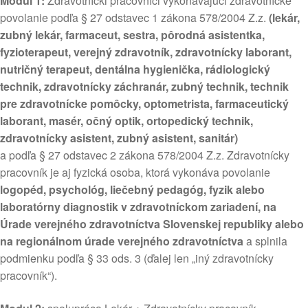
Modul 1:
Zdravotnícki pracovníci vykonávajúci zdravotnícke
povolanie podľa § 27 odstavec 1 zákona 578/2004 Z.z.
(lekár,
zubný lekár, farmaceut, sestra, pôrodná asistentka,
fyzioterapeut, verejný zdravotník, zdravotnícky laborant,
nutričný terapeut, dentálna hygienička, rádiologický
technik, zdravotnícky záchranár, zubný technik, technik
pre zdravotnícke pomôcky, optometrista, farmaceutický
laborant, masér, očný optik, ortopedický technik,
zdravotnícky asistent, zubný asistent, sanitár)
a podľa § 27 odstavec 2 zákona 578/2004 Z.z. Zdravotnícky
pracovník je aj fyzická osoba, ktorá vykonáva povolanie
logopéd, psychológ, liečebný pedagóg, fyzik alebo
laboratórny diagnostik v zdravotníckom zariadení, na
Úrade verejného zdravotníctva Slovenskej republiky alebo
na regionálnom úrade verejného zdravotníctva
a splnila
podmienku podľa § 33 ods. 3 (ďalej len „iný zdravotnícky
pracovník“).