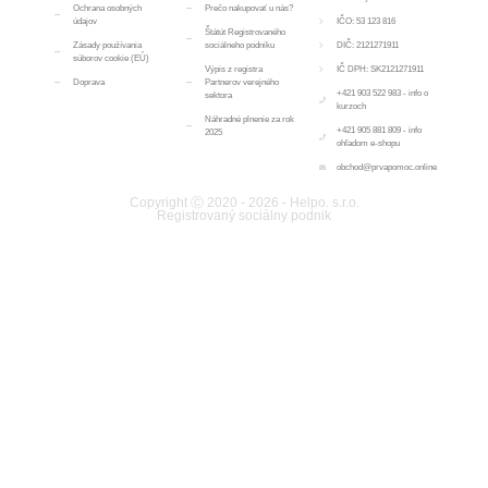
Ochrana osobných
Prečo nakupovať u nás?
údajov
IČO: 53 123 816
Štátút Registrovaného
Zásady používania
sociálneho podniku
DIČ: 2121271911
súborov cookie (EÚ)
Výpis z registra
IČ DPH: SK2121271911
Doprava
Partnerov verejného
+421 903 522 983 - info o
sektora
kurzoch
Náhradné plnenie za rok
+421 905 881 809 - info
2025
ohľadom e-shopu
obchod@prvapomoc.online
Copyright Ⓒ 2020 - 2026 - Helpo. s.r.o.
Registrovaný sociálny podnik