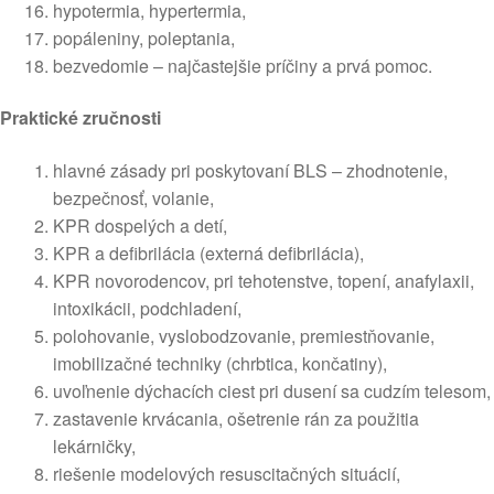
hypotermia, hypertermia,
popáleniny, poleptania,
bezvedomie – najčastejšie príčiny a prvá pomoc.
Praktické zručnosti
hlavné zásady pri poskytovaní BLS – zhodnotenie,
bezpečnosť, volanie,
KPR dospelých a detí,
KPR a defibrilácia (externá defibrilácia),
KPR novorodencov, pri tehotenstve, topení, anafylaxii,
intoxikácii, podchladení,
polohovanie, vyslobodzovanie, premiestňovanie,
imobilizačné techniky (chrbtica, končatiny),
uvoľnenie dýchacích ciest pri dusení sa cudzím telesom,
zastavenie krvácania, ošetrenie rán za použitia
lekárničky,
riešenie modelových resuscitačných situácií,