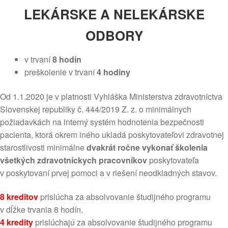
LEKÁRSKE A NELEKÁRSKE
ODBORY
v trvaní
8 hodín
preškolenie v trvaní
4 hodiny
Od 1.1.2020 je v platnosti Vyhláška Ministerstva zdravotníctva
Slovenskej republiky č. 444/2019 Z. z. o minimálnych
požiadavkách na interný systém hodnotenia bezpečnosti
pacienta, ktorá okrem iného ukladá poskytovateľovi zdravotnej
starostlivosti minimálne
dvakrát ročne vykonať školenia
všetkých zdravotníckych pracovníkov
poskytovateľa
v poskytovaní prvej pomoci a v riešení neodkladných stavov.
8 kreditov
prislúcha za absolvovanie študijného programu
v dĺžke trvania 8 hodín.
4 kredity
prislúchajú za absolvovanie študijného programu