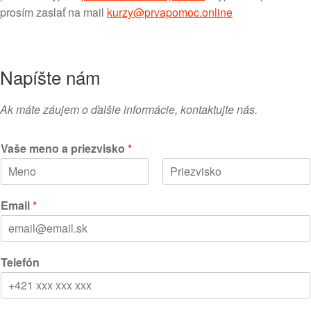
prosím zaslať na mail
kurzy@prvapomoc.online
Napíšte nám
Ak máte záujem o ďalšie informácie, kontaktujte nás.
Vaše meno a priezvisko
*
F
L
i
a
Email
*
r
s
s
t
t
Telefón