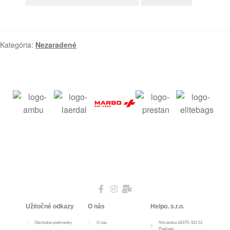
Kategória:
Nezaradené
Užitočné odkazy
O nás
Helpo. s.r.o.
Obchodné podmienky
O nás
Nitrianska 1837/5, 921 01
Piešťany