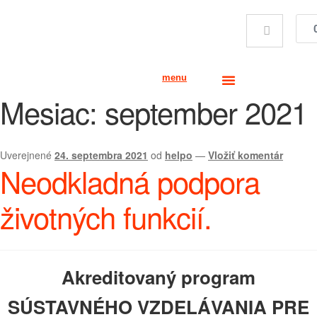
menu
Mesiac:
september 2021
Uverejnené
24. septembra 2021
od
helpo
—
Vložiť komentár
Neodkladná podpora
životných funkcií.
Akreditovaný program
SÚSTAVNÉHO VZDELÁVANIA PRE