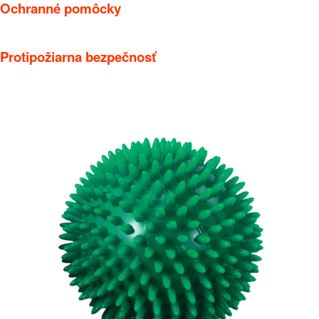
Ochranné pomôcky
Protipožiarna bezpečnosť