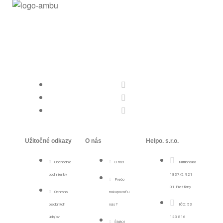
Užitočné odkazy
O nás
Helpo. s.r.o.
Obchodné
O nás
Nitrianska
podmienky
1837/5, 921
Prečo
01 Piešťany
Ochrana
nakupovať u
osobných
nás?
IČO: 53
údajov
123 816
Štátút