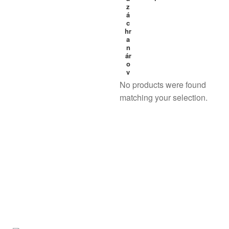
z
á
c
hr
a
n
ár
o
v
No products were found
matching your selection.