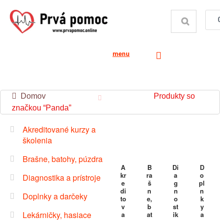
menu
Domov
Produkty so
značkou “Panda”
Akreditované kurzy a
školenia
Brašne, batohy, púzdra
A
B
Di
D
kr
ra
a
o
Diagnostika a prístroje
e
š
g
pl
di
n
n
n
Doplnky a darčeky
to
e,
o
k
v
b
st
y
Lekárničky, hasiace
a
at
ik
a