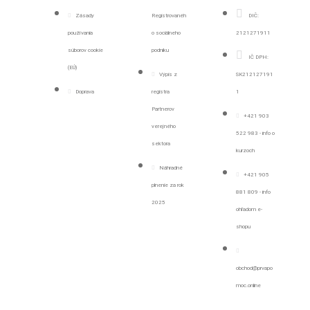
Zásady
Registrovanéh
DIČ:
používania
o sociálneho
2121271911
súborov cookie
podniku
IČ DPH:
(EÚ)
Výpis z
SK212127191
Doprava
registra
1
Partnerov
+421 903
verejného
522 983 - info o
sektora
kurzoch
Náhradné
+421 905
plnenie za rok
881 809 - info
2025
ohľadom e-
shopu
obchod@prvapo
moc.online