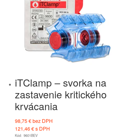
iTClamp – svorka na
zastavenie kritického
krvácania
98,75
€
bez DPH
121,46
€
s DPH
Kód: 9601BEV