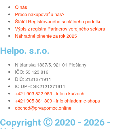
O nás
Prečo nakupovať u nás?
Štátút Registrovaného sociálneho podniku
Výpis z registra Partnerov verejného sektora
Náhradné plnenie za rok 2025
Helpo. s.r.o.
Nitrianska 1837/5, 921 01 Piešťany
IČO: 53 123 816
DIČ: 2121271911
IČ DPH: SK2121271911
+421 903 522 983 - info o kurzoch
+421 905 881 809 - info ohľadom e-shopu
obchod@prvapomoc.online
Copyright Ⓒ 2020 - 2026 -