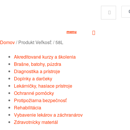
menu
Domov
/
Produkt Veľkosť:
/
58L
Akreditované kurzy a školenia
Brašne, batohy, púzdra
Diagnostika a prístroje
Doplnky a darčeky
Lekárničky, hasiace prístroje
Ochranné pomôcky
Protipožiarna bezpečnosť
Rehabilitácia
Vybavenie lekárov a záchranárov
Zdravotnícky materiál