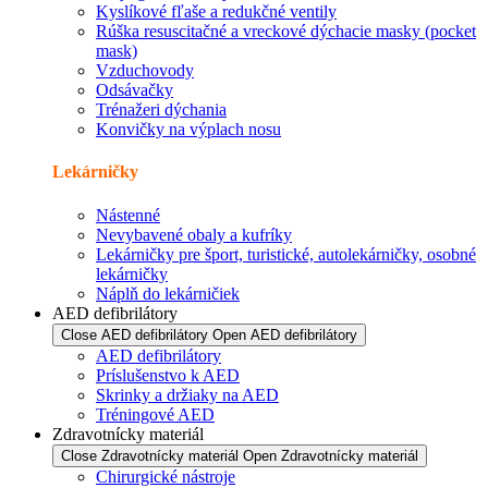
Kyslíkové fľaše a redukčné ventily
Rúška resuscitačné a vreckové dýchacie masky (pocket
mask)
Vzduchovody
Odsávačky
Trénažeri dýchania
Konvičky na výplach nosu
Lekárničky
Nástenné
Nevybavené obaly a kufríky
Lekárničky pre šport, turistické, autolekárničky, osobné
lekárničky
Náplň do lekárničiek
AED defibrilátory
Close AED defibrilátory
Open AED defibrilátory
AED defibrilátory
Príslušenstvo k AED
Skrinky a držiaky na AED
Tréningové AED
Zdravotnícky materiál
Close Zdravotnícky materiál
Open Zdravotnícky materiál
Chirurgické nástroje