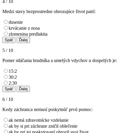
4 / 10
Medzi stavy bezprostredne ohrozujúce život patrí:
dusenie
krvácanie z nosa
zlomenina predlaktia
5 / 10
Pomer stláčania hrudníka a umelých vdychov u dospelých je:
15:2
30:2
2:30
6 / 10
Kedy záchranca nemusí poskytnúť prvú pomoc:
ak nemá zdravotnícke vzdelanie
ak by si pri záchrane zničil oblečenie
ak by pri jej poskytovaní ohrozil svoj život