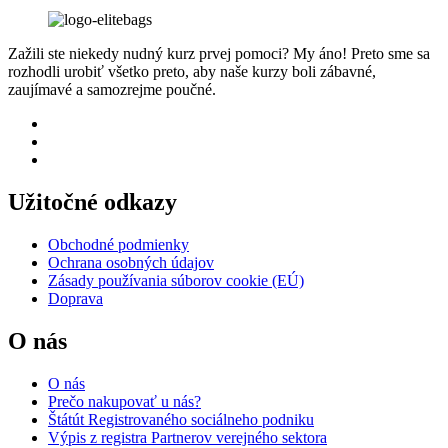
Zažili ste niekedy nudný kurz prvej pomoci? My áno! Preto sme sa
rozhodli urobiť všetko preto, aby naše kurzy boli zábavné,
zaujímavé a samozrejme poučné.
Užitočné odkazy
Obchodné podmienky
Ochrana osobných údajov
Zásady používania súborov cookie (EÚ)
Doprava
O nás
O nás
Prečo nakupovať u nás?
Štátút Registrovaného sociálneho podniku
Výpis z registra Partnerov verejného sektora