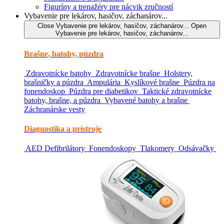
Figuríny a trenažéry pre nácvik zručností
Vybavenie pre lekárov, hasičov, záchanárov...
Close Vybavenie pre lekárov, hasičov, záchanárov...
Open
Vybavenie pre lekárov, hasičov, záchanárov...
Brašne, batohy, púzdra
Zdravotnícke batohy
Zdravotnícke brašne
Holstery,
brašničky a púzdra
Ampulária
Kyslíkové brašne
Púzdra na
fonendoskop
Púzdra pre diabetikov
Taktické zdravotnícke
batohy, brašne, a púzdra
Vybavené batohy a brašne
Záchranárske vesty
Diagnostika a prístroje
AED Defibrilátory
Fonendoskopy
Tlakomery
Odsávačky