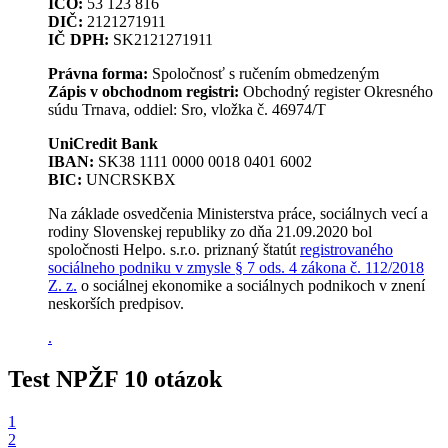
IČO:
53 123 816
DIČ:
2121271911
IČ DPH:
SK2121271911
Právna forma:
Spoločnosť s ručením obmedzeným
Zápis v obchodnom registri:
Obchodný register Okresného
súdu Trnava, oddiel: Sro, vložka č. 46974/T
UniCredit Bank
IBAN:
SK38 1111 0000 0018 0401 6002
BIC:
UNCRSKBX
Na základe osvedčenia Ministerstva práce, sociálnych vecí a
rodiny Slovenskej republiky zo dňa 21.09.2020 bol
spoločnosti Helpo. s.r.o. priznaný štatút
registrovaného
sociálneho podniku v zmysle § 7 ods. 4 zákona č. 112/2018
Z. z.
o sociálnej ekonomike a sociálnych podnikoch v znení
neskorších predpisov.
.
Test NPŽF 10 otázok
1
2