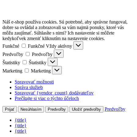
Náš e-shop používa cookies. Sú potrebné, aby správne fungoval,
dobre sa ovládal a zobrazovali sa vám najmä ponuky, ktoré vás
môžu zaujímať. Súhlasíte s nimi? Ich nastavenie si môžete
kedykoľvek zmeniť kliknutím na nastavenie cookies.
Funkčné
Funkčné
Vždy aktívny
Predvoľby
Predvoľby
Štatistiky
Štatistiky
Marketing
Marketing
Spravovať možnosti
Správa služieb
Spravovať {vendor_count} dodávateľov
Prečítajte si viac o týchto účeloch
Predvoľby
Prijať
Nesúhlasím
Predvoľby
Uložiť predvoľby
{title}
{title}
{title}