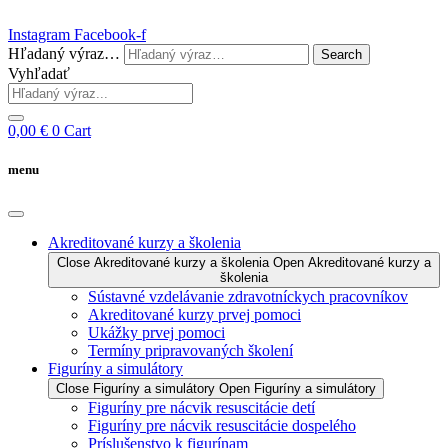
Instagram
Facebook-f
Hľadaný výraz…
Search
Vyhľadať
0,00
€
0
Cart
menu
Akreditované kurzy a školenia
Close Akreditované kurzy a školenia
Open Akreditované kurzy a
školenia
Sústavné vzdelávanie zdravotníckych pracovníkov
Akreditované kurzy prvej pomoci
Ukážky prvej pomoci
Termíny pripravovaných školení
Figuríny a simulátory
Close Figuríny a simulátory
Open Figuríny a simulátory
Figuríny pre nácvik resuscitácie detí
Figuríny pre nácvik resuscitácie dospelého
Príslušenstvo k figurínam