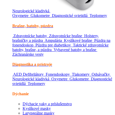
Neurologické kladivká
Oxymetre
Glukometre
Diagnostické svietidlá
Teplomery
Brašne, batohy, púzdra
Zdravotnícke batohy
Zdravotnícke brašne
Holstery,
brašničky a púzdra
Ampulária
Kyslíkové brašne
Púzdra na
fonendoskop
Púzdra pre diabetikov
Taktické zdravotnícke
batohy, brašne, a púzdra
Vybavené batohy a brašne
Záchranárske vesty
Diagnostika a prístroje
AED Defibrilátory
Fonendoskopy
Tlakomery
Odsávačky
Neurologické kladivká
Oxymetre
Glukometre
Diagnostické
svietidlá
Teplomery
Dýchanie
Dýchacie vaky a príslušenstvo
Kyslíkové masky
Laryngeálne masky