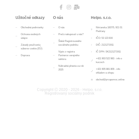
Užitočné odkazy
O nás
Helpo. s.r.o.
Obchodné podmienky
O nás
Nitrianska 1837/5, 921 01
Piešťany
Ochrana osobných
Prečo nakupovať u nás?
údajov
IČO: 53 123 816
Štátút Registrovaného
Zásady používania
sociálneho podniku
DIČ: 2121271911
súborov cookie (EÚ)
Výpis z registra
IČ DPH: SK2121271911
Doprava
Partnerov verejného
+421 903 522 983 - info o
sektora
kurzoch
Náhradné plnenie za rok
+421 905 881 809 - info
2025
ohľadom e-shopu
obchod@prvapomoc.online
Copyright Ⓒ 2020 - 2026 - Helpo. s.r.o.
Registrovaný sociálny podnik