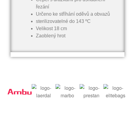
řezání
Určeno ke stříhání oděvů a obvazů
sterilizovatelné do 143 ºC
Velikost 18 cm
Zaoblený hrot