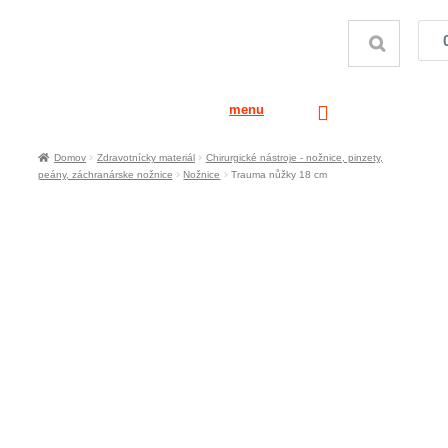
menu
Domov
Zdravotnícky materiál
Chirurgické nástroje - nožnice, pinzety,
peány, záchranárske nožnice
Nožnice
Trauma nůžky 18 cm