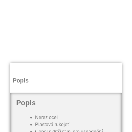
Popis
Popis
Nerez ocel
Plastová rukojeť
Čepel s drážkami pro usnadnění