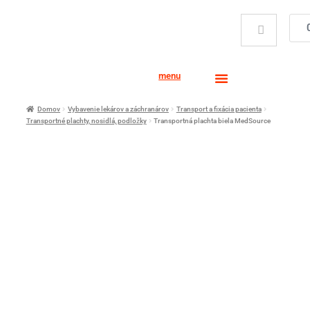
menu
Domov
Vybavenie lekárov a záchranárov
Transport a fixácia pacienta
Transportné plachty, nosidlá, podložky
Transportná plachta biela MedSource