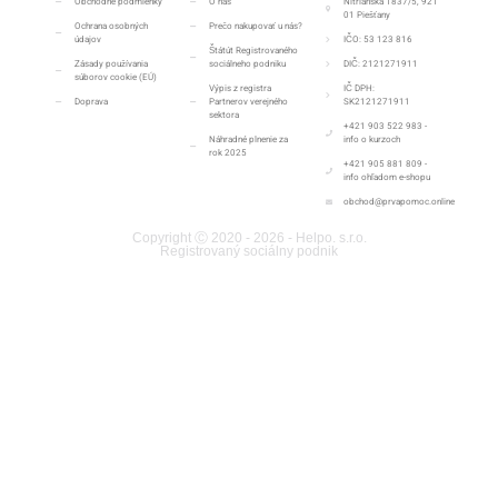
Obchodné podmienky
O nás
Nitrianska 1837/5, 921
01 Piešťany
Ochrana osobných
Prečo nakupovať u nás?
údajov
IČO: 53 123 816
Štátút Registrovaného
Zásady používania
sociálneho podniku
DIČ: 2121271911
súborov cookie (EÚ)
Výpis z registra
IČ DPH:
Doprava
Partnerov verejného
SK2121271911
sektora
+421 903 522 983 -
Náhradné plnenie za
info o kurzoch
rok 2025
+421 905 881 809 -
info ohľadom e-shopu
obchod@prvapomoc.online
Copyright Ⓒ 2020 - 2026 - Helpo. s.r.o.
Registrovaný sociálny podnik