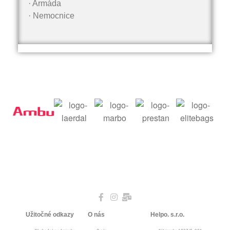
· Armáda
· Nemocnice
Užitočné odkazy
O nás
Helpo. s.r.o.