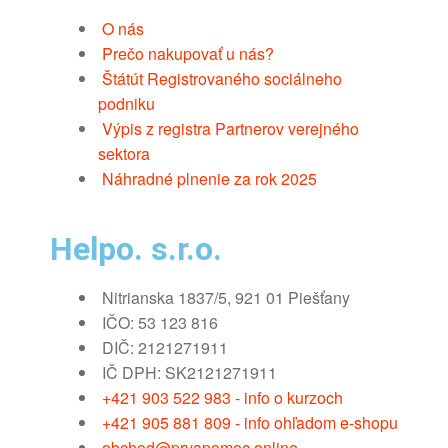
O nás
Prečo nakupovať u nás?
Štátút Registrovaného sociálneho
podniku
Výpis z registra Partnerov verejného
sektora
Náhradné plnenie za rok 2025
Helpo. s.r.o.
Nitrianska 1837/5, 921 01 Piešťany
IČO: 53 123 816
DIČ: 2121271911
IČ DPH: SK2121271911
+421 903 522 983 - info o kurzoch
+421 905 881 809 - info ohľadom e-shopu
obchod@prvapomoc.online