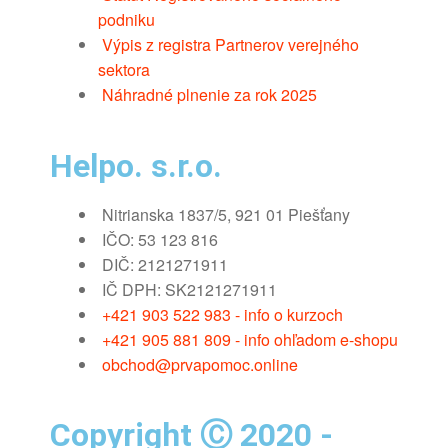
podniku
Výpis z registra Partnerov verejného
sektora
Náhradné plnenie za rok 2025
Helpo. s.r.o.
Nitrianska 1837/5, 921 01 Piešťany
IČO: 53 123 816
DIČ: 2121271911
IČ DPH: SK2121271911
+421 903 522 983 - info o kurzoch
+421 905 881 809 - info ohľadom e-shopu
obchod@prvapomoc.online
Copyright Ⓒ 2020 -