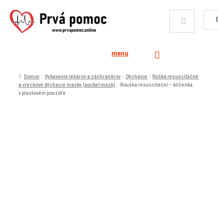
menu
Domov
Vybavenie lekárov a záchranárov
Dýchanie
Rúška resuscitačné
a vreckové dýchacie masky (pocket mask)
Rouška resuscitační – klíčenka
v plastovém pouzdře