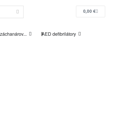
0,00
€
 záchanárov...
AED defibrilátory