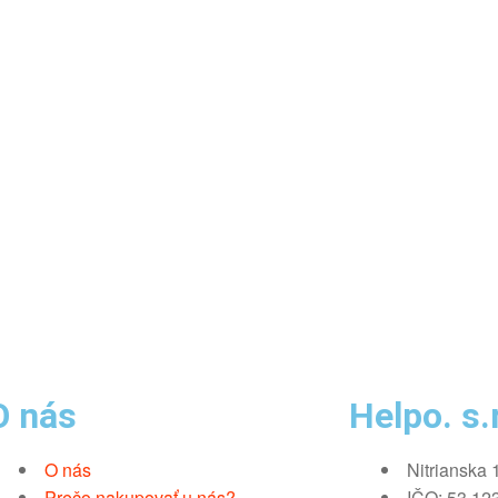
O nás
Helpo. s.r
O nás
Nitrianska 
Prečo nakupovať u nás?
IČO: 53 12