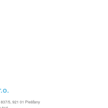
.o.
1837/5, 921 01 Piešťany
3 816