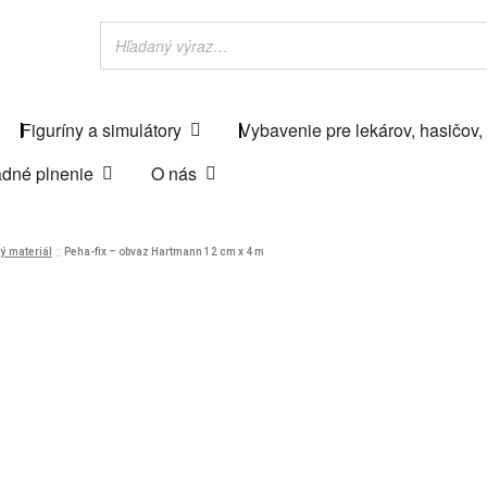
Figuríny a simulátory
Vybavenie pre lekárov, hasičov,
dné plnenie
O nás
ý materiál
Peha-fix – obvaz Hartmann 12 cm x 4 m