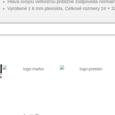
Hlava svojou veľkosťou približne zodpovedá normáln
Vyrobené z 6 mm plexiskla. Celkové rozmery 24 × 3