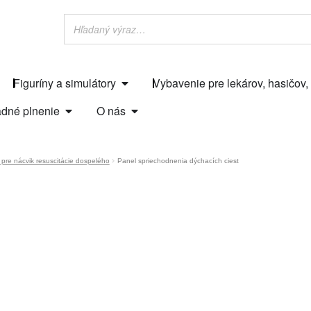
Figuríny a simulátory
Vybavenie pre lekárov, hasičov,
dné plnenie
O nás
 pre nácvik resuscitácie dospelého
Panel spriechodnenia dýchacích ciest