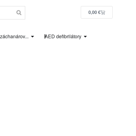
0,00
€
 záchanárov...
AED defibrilátory