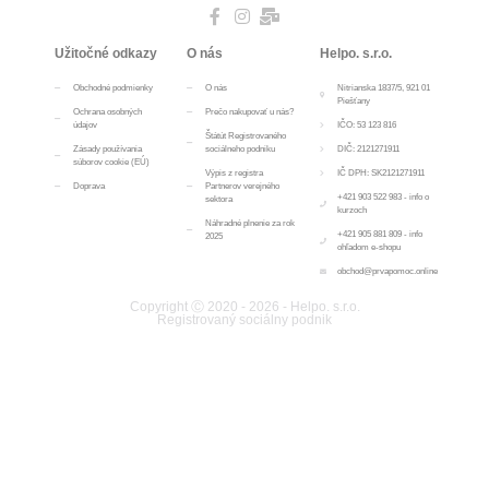
Užitočné odkazy
O nás
Helpo. s.r.o.
Obchodné podmienky
O nás
Nitrianska 1837/5, 921 01
Piešťany
Ochrana osobných
Prečo nakupovať u nás?
údajov
IČO: 53 123 816
Štátút Registrovaného
Zásady používania
sociálneho podniku
DIČ: 2121271911
súborov cookie (EÚ)
Výpis z registra
IČ DPH: SK2121271911
Doprava
Partnerov verejného
+421 903 522 983 - info o
sektora
kurzoch
Náhradné plnenie za rok
+421 905 881 809 - info
2025
ohľadom e-shopu
obchod@prvapomoc.online
Copyright Ⓒ 2020 - 2026 - Helpo. s.r.o.
Registrovaný sociálny podnik