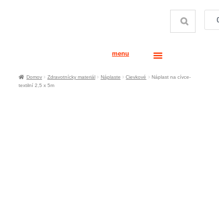
menu
Domov
Zdravotnícky materiál
Náplaste
Cievkové
Náplast na cívce-
textilní 2,5 x 5m