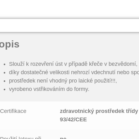
opis
Slouží k rozevření úst v případě křeče v bezvědomí,
díky dostatečné velikosti nehrozí vdechnutí nebo sp
prostředek není vhodný pro laické použití!!!,
vyrobeno vstřikováním do formy.
Certifikace
zdravotnický prostředek třídy 
93/42/CEE
Použití latexu při
ne