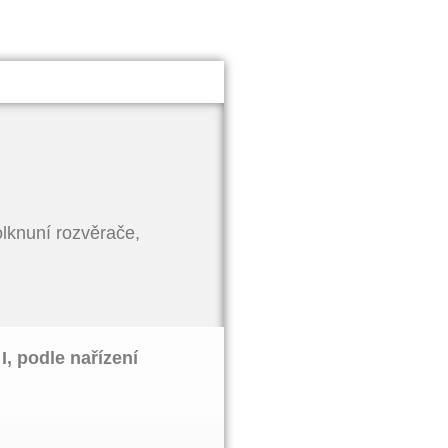
olknuní rozvěrače,
I, podle nařízení