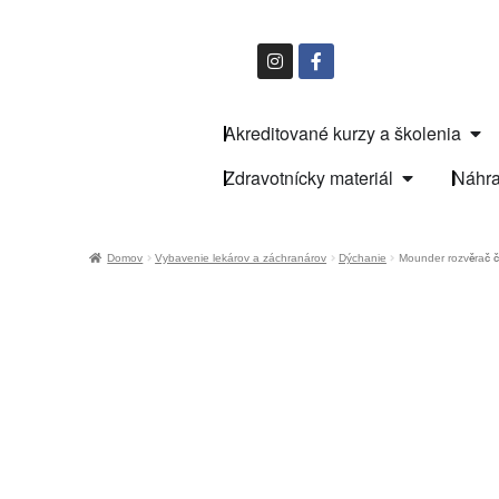
Akreditované kurzy a školenia
Zdravotnícky materiál
Náhra
Domov
Vybavenie lekárov a záchranárov
Dýchanie
Mounder rozvěrač če