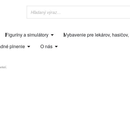
Figuríny a simulátory
Vybavenie pre lekárov, hasičov,
dné plnenie
O nás
listí.