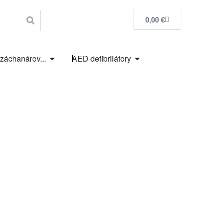
0,00
€
 záchanárov...
AED defibrilátory