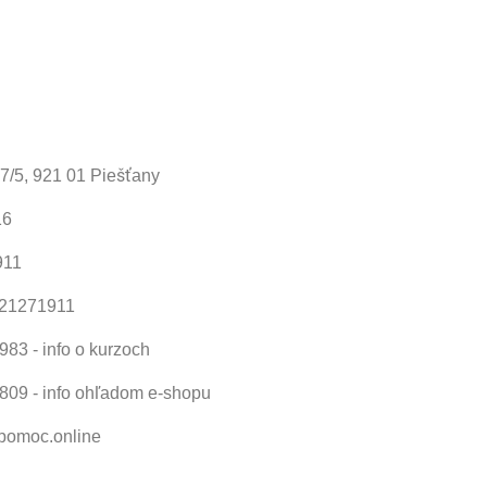
37/5, 921 01 Piešťany
16
911
121271911
83 - info o kurzoch
809 - info ohľadom e-shopu
omoc.online