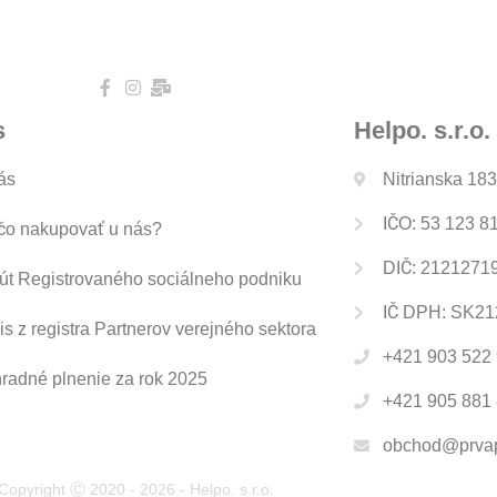
s
Helpo. s.r.o.
ás
Nitrianska 18
IČO: 53 123 8
čo nakupovať u nás?
DIČ: 2121271
tút Registrovaného sociálneho podniku
IČ DPH: SK2
is z registra Partnerov verejného sektora
+421 903 522 9
radné plnenie za rok 2025
+421 905 881 
obchod@prvap
Copyright Ⓒ 2020 - 2026 - Helpo. s.r.o.