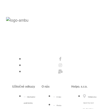
Užitočné odkazy
O nás
Helpo. s.r.o.
Obchodné
O nás
Nitrianska
podmienky
1837/5, 921
Prečo