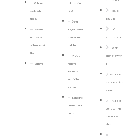
01 Piešťany
Ochrana
nakupovať u
osobných
nás?
IČO: 53
údajov
123 816
Štátút
Zásady
Registrovanéh
DIČ:
používania
o sociálneho
2121271911
súborov cookie
podniku
IČ DPH:
(EÚ)
Výpis z
SK212127191
Doprava
registra
1
Partnerov
+421 903
verejného
522 983 - info o
sektora
kurzoch
Náhradné
+421 905
plnenie za rok
881 809 - info
2025
ohľadom e-
shopu