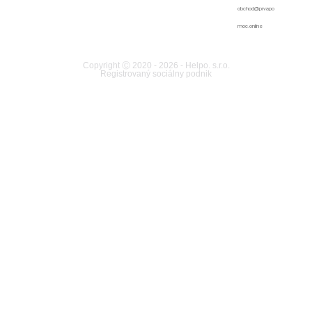
obchod@prvapo
moc.online
Copyright Ⓒ 2020 - 2026 - Helpo. s.r.o.
Registrovaný sociálny podnik