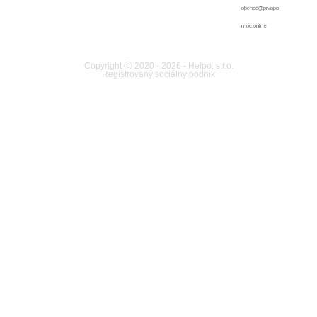
obchod@prvapo
moc.online
Copyright Ⓒ 2020 - 2026 - Helpo. s.r.o.
Registrovaný sociálny podnik