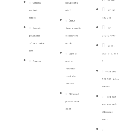
Ochrana
nakupovať u
osobných
nás?
IČO: 53
údajov
123 816
Štátút
Zásady
Registrovanéh
DIČ:
používania
o sociálneho
2121271911
súborov cookie
podniku
IČ DPH:
(EÚ)
Výpis z
SK212127191
Doprava
registra
1
Partnerov
+421 903
verejného
522 983 - info o
sektora
kurzoch
Náhradné
+421 905
plnenie za rok
881 809 - info
2025
ohľadom e-
shopu