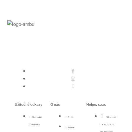
Užitočné odkazy
O nás
Helpo. s.r.o.
Obchodné
O nás
Nitrianska
podmienky
1837/5, 921
Prečo
01 Piešťany