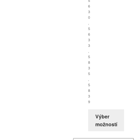
5
6
3
0
,
5
6
3
3
,
5
8
3
5
,
5
8
3
9
Výber
možností