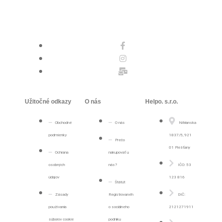
Užitočné odkazy
O nás
Helpo. s.r.o.
Obchodné
O nás
Nitrianska
podmienky
1837/5, 921
Prečo
01 Piešťany
Ochrana
nakupovať u
osobných
nás?
IČO: 53
údajov
123 816
Štátút
Zásady
Registrovanéh
DIČ:
používania
o sociálneho
2121271911
súborov cookie
podniku