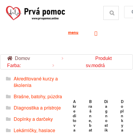
menu
Domov
Produkt
Farba:
sv.modrá
Akreditované kurzy a
školenia
Brašne, batohy, púzdra
A
B
Di
D
kr
ra
a
o
Diagnostika a prístroje
e
š
g
pl
di
n
n
n
Doplnky a darčeky
to
e,
o
k
v
b
st
y
Lekárničky, hasiace
a
at
ik
a