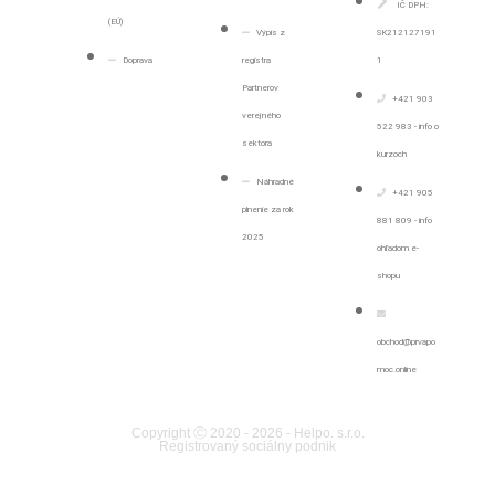
IČ DPH:
(EÚ)
Výpis z
SK212127191
Doprava
registra
1
Partnerov
+421 903
verejného
522 983 - info o
sektora
kurzoch
Náhradné
+421 905
plnenie za rok
881 809 - info
2025
ohľadom e-
shopu
obchod@prvapo
moc.online
Copyright Ⓒ 2020 - 2026 - Helpo. s.r.o.
Registrovaný sociálny podnik