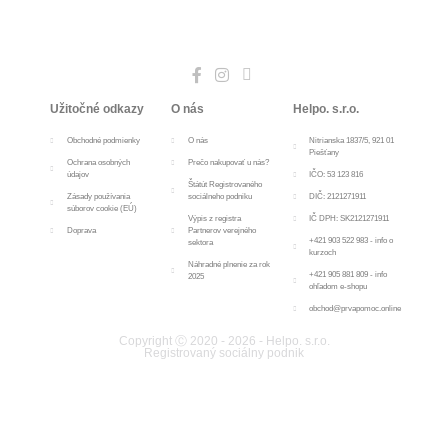
Užitočné odkazy
O nás
Helpo. s.r.o.
Obchodné podmienky
O nás
Nitrianska 1837/5, 921 01
Piešťany
Ochrana osobných
Prečo nakupovať u nás?
údajov
IČO: 53 123 816
Štátút Registrovaného
Zásady používania
sociálneho podniku
DIČ: 2121271911
súborov cookie (EÚ)
Výpis z registra
IČ DPH: SK2121271911
Doprava
Partnerov verejného
+421 903 522 983 - info o
sektora
kurzoch
Náhradné plnenie za rok
+421 905 881 809 - info
2025
ohľadom e-shopu
obchod@prvapomoc.online
Copyright Ⓒ 2020 - 2026 - Helpo. s.r.o.
Registrovaný sociálny podnik