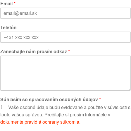
i
a
Email
*
r
s
s
t
t
Telefón
Zanechajte nám prosím odkaz
*
Súhlasím so spracovaním osobných údajov
*
Vaše osobné údaje budú evidované a použité v súvislosti s
touto vašou správou. Prečítajte si prosím informácie v
dokumente pravidlá ochrany súkromia
.