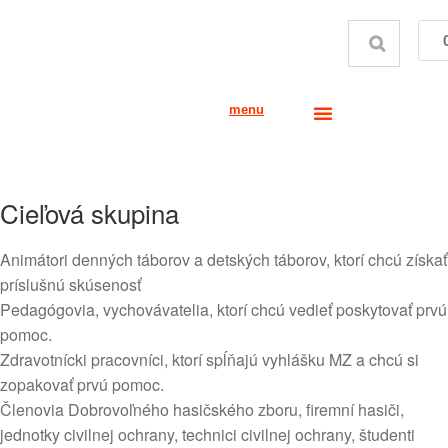
menu
Cieľová skupina
Animátori denných táborov a detských táborov, ktorí chcú získať
príslušnú skúsenosť
Pedagógovia, vychovávatelia, ktorí chcú vedieť poskytovať prvú
pomoc.
Zdravotnícki pracovníci, ktorí spĺňajú vyhlášku MZ a chcú si
zopakovať prvú pomoc.
Členovia Dobrovoľného hasičského zboru, firemní hasiči,
jednotky civilnej ochrany, technici civilnej ochrany, študenti