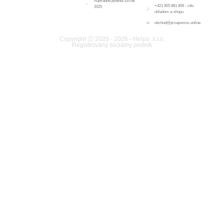
Náhradné plnenie za rok
+421 905 881 809 - info
2025
ohľadom e-shopu
obchod@prvapomoc.online
Copyright Ⓒ 2020 - 2026 - Helpo. s.r.o.
Registrovaný sociálny podnik