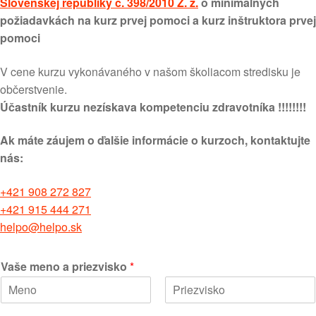
Slovenskej republiky č. 398/2010 Z. z.
o minimálnych
požiadavkách na kurz prvej pomoci a kurz inštruktora prvej
pomoci
V cene kurzu vykonávaného v našom školiacom stredisku je
občerstvenie.
Účastník kurzu nezískava kompetenciu zdravotníka !!!!!!!!
Ak máte záujem o ďalšie informácie o kurzoch, kontaktujte
nás:
+421 908 272 827
+421 915 444 271
helpo@helpo.sk
Vaše meno a priezvisko
*
F
L