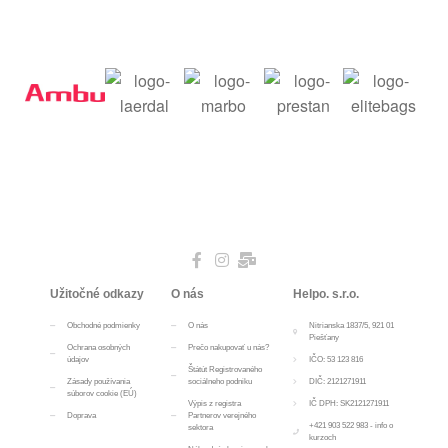
Užitočné odkazy
O nás
Helpo. s.r.o.
Obchodné podmienky
O nás
Nitrianska 1837/5, 921 01
Piešťany
Ochrana osobných
Prečo nakupovať u nás?
údajov
IČO: 53 123 816
Štátút Registrovaného
Zásady používania
sociálneho podniku
DIČ: 2121271911
súborov cookie (EÚ)
Výpis z registra
IČ DPH: SK2121271911
Doprava
Partnerov verejného
+421 903 522 983 - info o
sektora
kurzoch