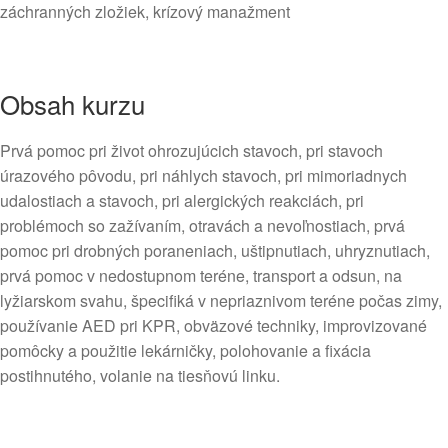
záchranných zložiek, krízový manažment
Obsah kurzu
Prvá pomoc pri život ohrozujúcich stavoch, pri stavoch
úrazového pôvodu, pri náhlych stavoch, pri mimoriadnych
udalostiach a stavoch, pri alergických reakciách, pri
problémoch so zažívaním, otravách a nevoľnostiach, prvá
pomoc pri drobných poraneniach, uštipnutiach, uhryznutiach,
prvá pomoc v nedostupnom teréne, transport a odsun, na
lyžiarskom svahu, špecifiká v nepriaznivom teréne počas zimy,
používanie AED pri KPR, obväzové techniky, improvizované
pomôcky a použitie lekárničky, polohovanie a fixácia
postihnutého, volanie na tiesňovú linku.