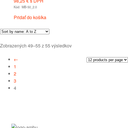
98,25
€
s DPH
Kód: MB-50_2.0
Pridať do košíka
Zobrazených 49–55 z 55 výsledkov
←
1
2
3
4