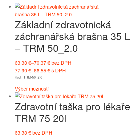
Základní zdravotnická
záchranářská brašna 35 L
– TRM 50_2.0
63,33
€
–
70,37
€
bez DPH
77,90
€
–
86,55
€
s DPH
Kód: TRM-50_2.0
Výber možností
Zdravotní taška pro lékaře
TRM 75 20l
63,33
€
bez DPH