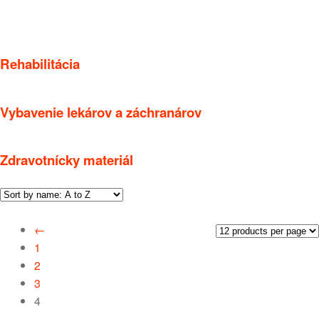
Rehabilitácia
Vybavenie lekárov a záchranárov
Zdravotnícky materiál
←
1
2
3
4