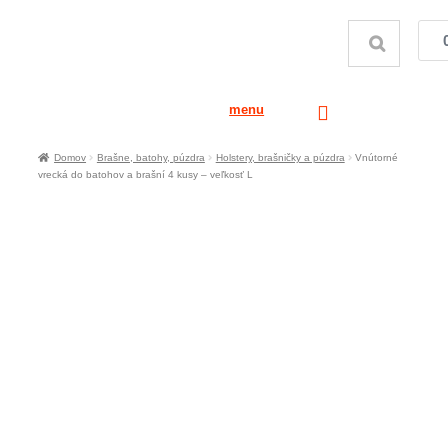
menu
Domov
Brašne, batohy, púzdra
Holstery, brašničky a púzdra
Vnútorné
vrecká do batohov a brašní 4 kusy – veľkosť L