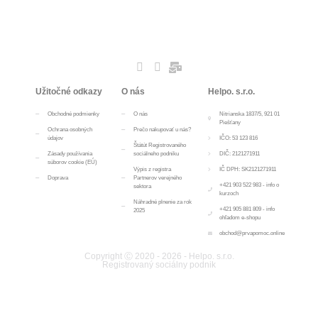
Užitočné odkazy
O nás
Helpo. s.r.o.
Obchodné podmienky
O nás
Nitrianska 1837/5, 921 01
Piešťany
Ochrana osobných
Prečo nakupovať u nás?
údajov
IČO: 53 123 816
Štátút Registrovaného
Zásady používania
sociálneho podniku
DIČ: 2121271911
súborov cookie (EÚ)
Výpis z registra
IČ DPH: SK2121271911
Doprava
Partnerov verejného
+421 903 522 983 - info o
sektora
kurzoch
Náhradné plnenie za rok
+421 905 881 809 - info
2025
ohľadom e-shopu
obchod@prvapomoc.online
Copyright Ⓒ 2020 - 2026 - Helpo. s.r.o.
Registrovaný sociálny podnik