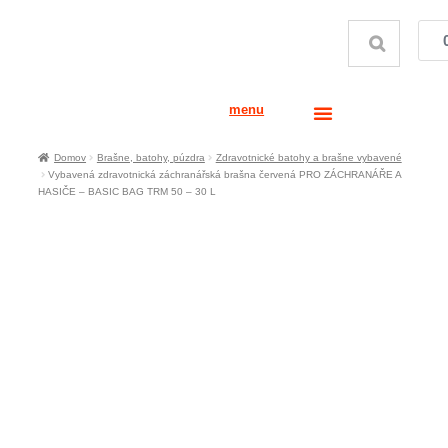
menu
Domov
Brašne, batohy, púzdra
Zdravotnické batohy a brašne vybavené
Vybavená zdravotnická záchranářská brašna červená PRO ZÁCHRANÁŘE A
HASIČE – BASIC BAG TRM 50 – 30 L