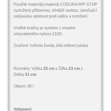
Použité materiály:materiál CODURA RIP-STOP
vyztužený přídavnou, silnější vazbou, zaručující
nebývalou odolnost proti oděru a roztržení.
Vnitřek brašny je vyroben z snadno
omyvatelného nylonu 210D.
Značení: hvězda života, bílá reflexní páska
Rozměry: Výška
25 cm
x Šířka
23 cm
x
Délka
51 cm
Objem: 30 l
Vybavení: