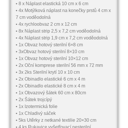
• 8 x Náplast elastická 10 cm x 6 cm
• 4x Motýlková náplast na konečky prstů 4 cm x
7 cm voděodolná
• 4x rychloobvaz 2 cm x 12 cm
• 8x Náplast strip 2,5 x 7,2 cm voděodolná
• 4x Náplast strip 1,9 cm x 7,2 cm voděodolná
• 1x Obvaz hotový sterilní 6×8 cm
• 3xObvaz hotový sterilní 8×10 cm
• 1x Obvaz hotový sterilní 10×12 cm
• 2x Oční komprese sterilní 56 mm x 72 mm
• 3x 2ks Sterilní krytí 10 x 10 cm
• 2x Obinadlo elastické 6 cm x 4 m
• 2x Obinadlo elastické 8 cm x 4 m
• 1x Obvazový šátek 60 cm x 80cm
• 2x Šátek trojcípý
• 1x Izotermická folie
• 1x Chladivý sáček
• 5ks Utěrky z netkané textilie 20×30 cm
• 4 ks Rukavice vyšetřovací nesterilní