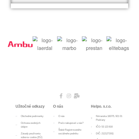
Užitočné odkazy
O nás
Helpo. s.r.o.
Obchodné podmienky
O nás
Nitrianska 1837/5, 921 01
Piešťany
Ochrana osobných
Prečo nakupovať u nás?
údajov
IČO: 53 123 816
Štátút Registrovaného
Zásady používania
sociálneho podniku
DIČ: 2121271911
súborov cookie (EÚ)