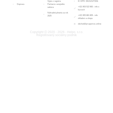
Výpis z registra
IČ DPH: SK2121271911
Doprava
Partnerov verejného
+421 903 522 983 - info o
sektora
kurzoch
Náhradné plnenie za rok
+421 905 881 809 - info
2025
ohľadom e-shopu
obchod@prvapomoc.online
Copyright Ⓒ 2020 - 2026 - Helpo. s.r.o.
Registrovaný sociálny podnik