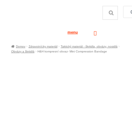
menu
Domov
Zdravotnícky materiál
Taktický materiál - škrtidla, obväzy, nosidlá
Obväzy a škrtidlá
H&H kompresní obvaz- Mini Compression Bandage