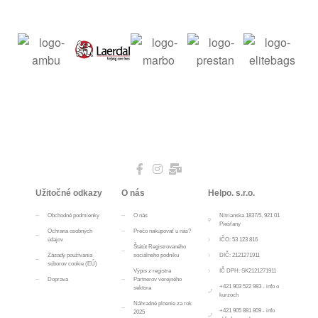
Užitočné odkazy
O nás
Helpo. s.r.o.
Obchodné podmienky
O nás
Nitrianska 1837/5, 921 01
Piešťany
Ochrana osobných
Prečo nakupovať u nás?
údajov
IČO: 53 123 816
Štátút Registrovaného
Zásady používania
sociálneho podniku
DIČ: 2121271911
súborov cookie (EÚ)
Výpis z registra
IČ DPH: SK2121271911
Doprava
Partnerov verejného
+421 903 522 983 - info o
sektora
kurzoch
Náhradné plnenie za rok
+421 905 881 809 - info
2025