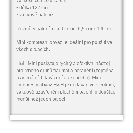
velikosti cca 10 x 15 cm
• délka 122 cm
• vakuově balené
Rozměry balení: cca 9 cm x 16,5 cm x 1,9 cm.
Mini kompresní obvaz je ideální pro použití ve
všech situacích.
H&H Mini poskytuje rychlý a efektivní nástroj
pro mnoho druhů traumat a poranění (zejména
u arteriálních krvácení do končetin). Mini
kompresní obvaz H&H je dodáván ve sterilním,
vakuově uzavřeném plochém balení, o tloušťce
menší než jeden palec!