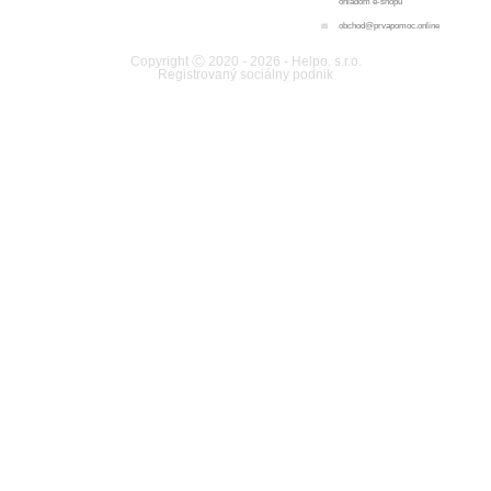
ohľadom e-shopu
obchod@prvapomoc.online
Copyright Ⓒ 2020 - 2026 - Helpo. s.r.o.
Registrovaný sociálny podnik