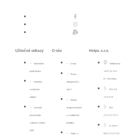
Užitočné odkazy
O nás
Helpo. s.r.o.
Obchodné
O nás
Nitrianska
podmienky
1837/5, 921
Prečo
01 Piešťany
Ochrana
nakupovať u
osobných
nás?
IČO: 53
údajov
123 816
Štátút
Zásady
Registrovanéh
DIČ:
používania
o sociálneho
2121271911
súborov cookie
podniku
IČ DPH:
(EÚ)
Výpis z
SK212127191