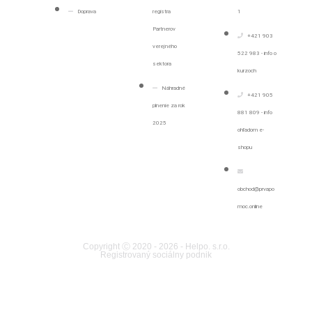
Doprava
registra
1
Partnerov
+421 903
verejného
522 983 - info o
sektora
kurzoch
Náhradné
+421 905
plnenie za rok
881 809 - info
2025
ohľadom e-
shopu
obchod@prvapo
moc.online
Copyright Ⓒ 2020 - 2026 - Helpo. s.r.o.
Registrovaný sociálny podnik