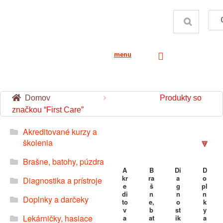
menu
Domov
Produkty so
značkou “First Care”
Akreditované kurzy a
školenia
Brašne, batohy, púzdra
A
B
Di
D
kr
ra
a
o
Diagnostika a prístroje
e
š
g
pl
di
n
n
n
Doplnky a darčeky
to
e,
o
k
v
b
st
y
Lekárničky, hasiace
a
at
ik
a