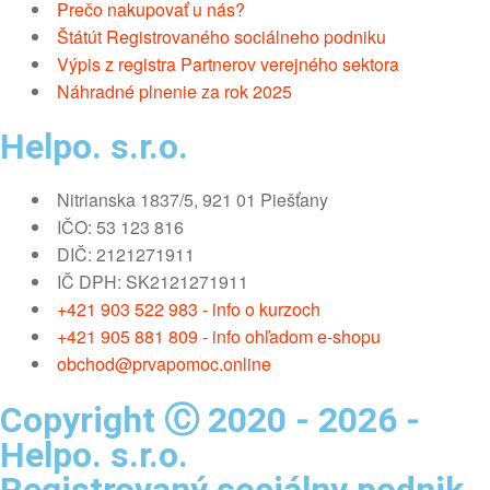
Prečo nakupovať u nás?
Štátút Registrovaného sociálneho podniku
Výpis z registra Partnerov verejného sektora
Náhradné plnenie za rok 2025
Helpo. s.r.o.
Nitrianska 1837/5, 921 01 Piešťany
IČO: 53 123 816
DIČ: 2121271911
IČ DPH: SK2121271911
+421 903 522 983 - info o kurzoch
+421 905 881 809 - info ohľadom e-shopu
obchod@prvapomoc.online
Copyright Ⓒ 2020 - 2026 -
Helpo. s.r.o.
Registrovaný sociálny podnik