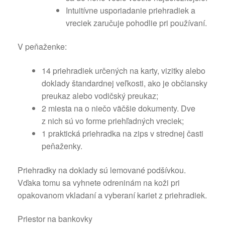
Intuitívne usporiadanie priehradiek a
vreciek zaručuje pohodlie pri používaní.
V peňaženke:
14 priehradiek určených na karty, vizitky alebo
doklady štandardnej veľkosti, ako je občiansky
preukaz alebo vodičský preukaz;
2 miesta na o niečo väčšie dokumenty. Dve
z nich sú vo forme priehľadných vreciek;
1 praktická priehradka na zips v strednej časti
peňaženky.
Priehradky na doklady sú lemované podšívkou.
Vďaka tomu sa vyhnete odreninám na koži pri
opakovanom vkladaní a vyberaní kariet z priehradiek.
Priestor na bankovky