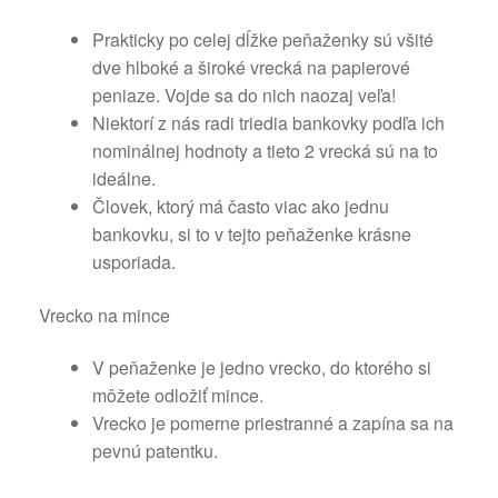
Prakticky po celej dĺžke peňaženky sú všité
dve hlboké a široké vrecká na papierové
peniaze. Vojde sa do nich naozaj veľa!
Niektorí z nás radi triedia bankovky podľa ich
nominálnej hodnoty a tieto 2 vrecká sú na to
ideálne.
Človek, ktorý má často viac ako jednu
bankovku, si to v tejto peňaženke krásne
usporiada.
Vrecko na mince
V peňaženke je jedno vrecko, do ktorého si
môžete odložiť mince.
Vrecko je pomerne priestranné a zapína sa na
pevnú patentku.