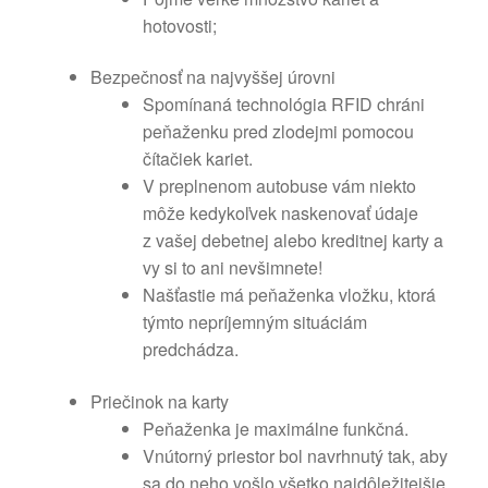
hotovosti;
Bezpečnosť na najvyššej úrovni
Spomínaná technológia RFID chráni
peňaženku pred zlodejmi pomocou
čítačiek kariet.
V preplnenom autobuse vám niekto
môže kedykoľvek naskenovať údaje
z vašej debetnej alebo kreditnej karty a
vy si to ani nevšimnete!
Našťastie má peňaženka vložku, ktorá
týmto nepríjemným situáciám
predchádza.
Priečinok na karty
Peňaženka je maximálne funkčná.
Vnútorný priestor bol navrhnutý tak, aby
sa do neho vošlo všetko najdôležitejšie.