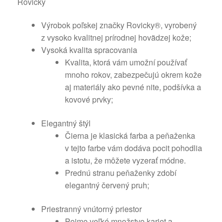
Rovicky
Výrobok poľskej značky Rovicky®, vyrobený
z vysoko kvalitnej prírodnej hovädzej kože;
Vysoká kvalita spracovania
Kvalita, ktorá vám umožní používať
mnoho rokov, zabezpečujú okrem kože
aj materiály ako pevné nite, podšívka a
kovové prvky;
Elegantný štýl
Čierna je klasická farba a peňaženka
v tejto farbe vám dodáva pocit pohodlia
a istotu, že môžete vyzerať módne.
Prednú stranu peňaženky zdobí
elegantný červený pruh;
Priestranný vnútorný priestor
Pojme veľké množstvo kariet a