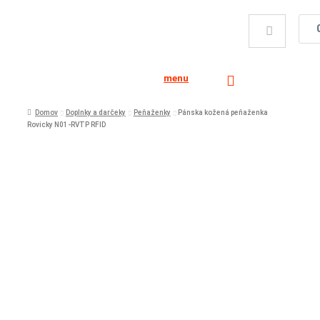
menu
Domov
Doplnky a darčeky
Peňaženky
Pánska kožená peňaženka
Rovicky N01-RVTP RFID