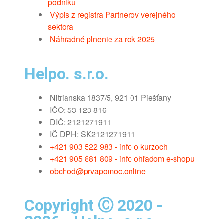
podniku
Výpis z registra Partnerov verejného
sektora
Náhradné plnenie za rok 2025
Helpo. s.r.o.
Nitrianska 1837/5, 921 01 Piešťany
IČO: 53 123 816
DIČ: 2121271911
IČ DPH: SK2121271911
+421 903 522 983 - info o kurzoch
+421 905 881 809 - info ohľadom e-shopu
obchod@prvapomoc.online
Copyright Ⓒ 2020 -