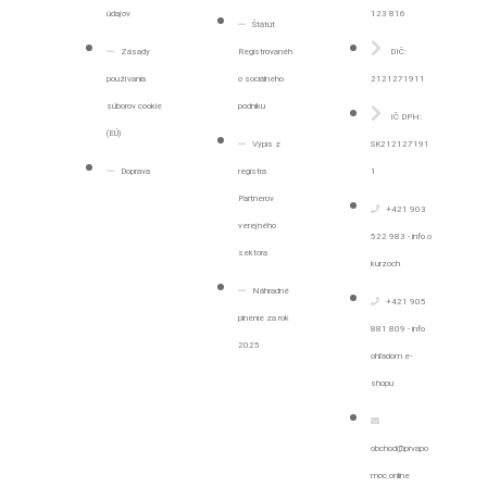
údajov
123 816
Štátút
Zásady
Registrovanéh
DIČ:
používania
o sociálneho
2121271911
súborov cookie
podniku
IČ DPH:
(EÚ)
Výpis z
SK212127191
Doprava
registra
1
Partnerov
+421 903
verejného
522 983 - info o
sektora
kurzoch
Náhradné
+421 905
plnenie za rok
881 809 - info
2025
ohľadom e-
shopu
obchod@prvapo
moc.online