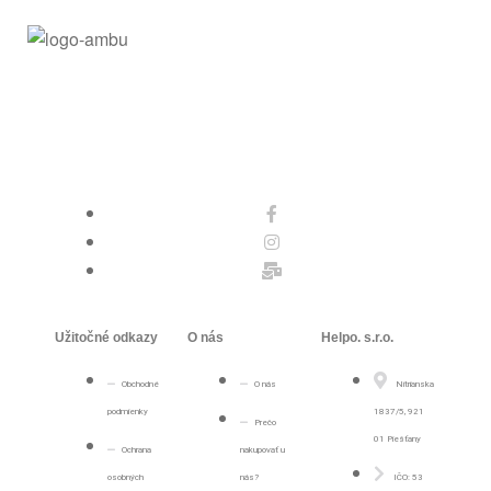
Užitočné odkazy
O nás
Helpo. s.r.o.
Obchodné
O nás
Nitrianska
podmienky
1837/5, 921
Prečo
01 Piešťany
Ochrana
nakupovať u
osobných
nás?
IČO: 53