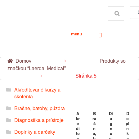
menu
Domov
Produkty so
značkou “Laerdal Medical”
Stránka 5
Akreditované kurzy a
školenia
Brašne, batohy, púzdra
A
B
Di
D
kr
ra
a
o
Diagnostika a prístroje
e
š
g
pl
di
n
n
n
Doplnky a darčeky
to
e,
o
k
v
b
st
y