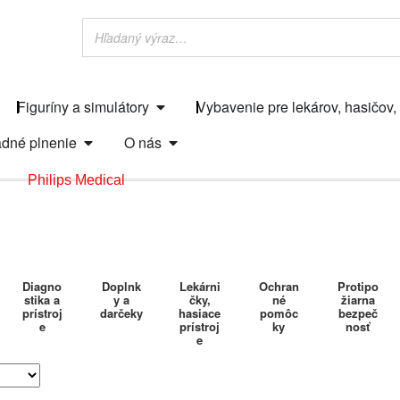
Figuríny a simulátory
Vybavenie pre lekárov, hasičov,
dné plnenie
O nás
Philips Medical
Diagno
Doplnk
Lekárni
Ochran
Protipo
stika a
y a
čky,
né
žiarna
prístroj
darčeky
hasiace
pomôc
bezpeč
e
prístroj
ky
nosť
e