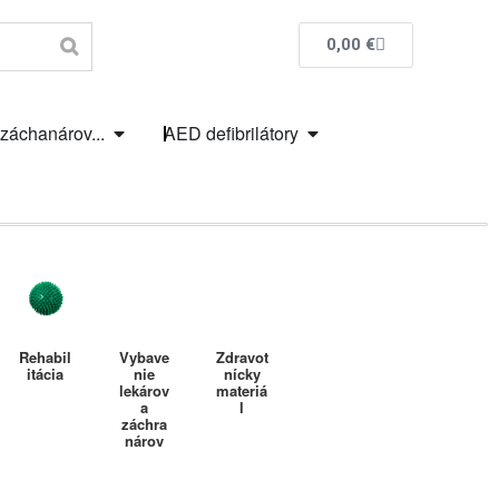
0,00
€
 záchanárov...
AED defibrilátory
Rehabil
Vybave
Zdravot
itácia
nie
nícky
lekárov
materiá
a
l
záchra
nárov