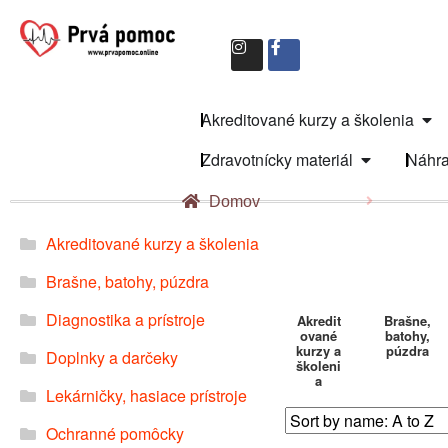
Akreditované kurzy a školenia
Zdravotnícky materiál
Náhra
Domov
Akreditované kurzy a školenia
Brašne, batohy, púzdra
Diagnostika a prístroje
Akredit
Brašne,
ované
batohy,
kurzy a
púzdra
Doplnky a darčeky
školeni
a
Lekárničky, hasiace prístroje
Ochranné pomôcky