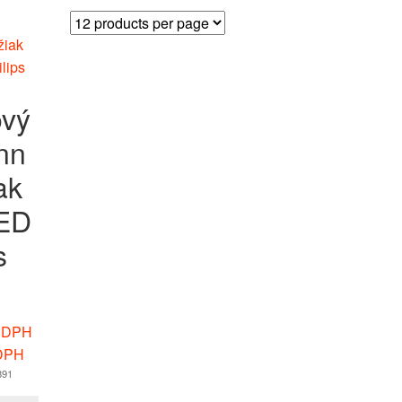
ový
nn
ak
AED
s
 DPH
DPH
891