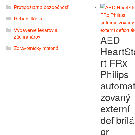
Protipožiarna bezpečnosť
Rehabilitácia
Vybavenie lekárov a
AED
záchranárov
HeartSt
Zdravotnícky materiál
rt FRx
Philips
automat
zovaný
externí
defibrilá
or