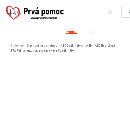
menu
Domov
Diagnostika a prístroje
AED Defibrilátory
AED
AED HeartStart
FRx Philips automatizovaný externý defibrilátor