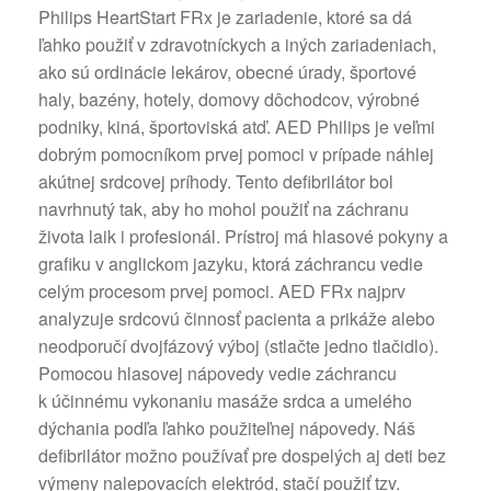
Philips HeartStart FRx je zariadenie, ktoré sa dá
ľahko použiť v zdravotníckych a iných zariadeniach,
ako sú ordinácie lekárov, obecné úrady, športové
haly, bazény, hotely, domovy dôchodcov, výrobné
podniky, kiná, športoviská atď. AED Philips je veľmi
dobrým pomocníkom prvej pomoci v prípade náhlej
akútnej srdcovej príhody. Tento defibrilátor bol
navrhnutý tak, aby ho mohol použiť na záchranu
života laik i profesionál. Prístroj má hlasové pokyny a
grafiku v anglickom jazyku, ktorá záchrancu vedie
celým procesom prvej pomoci. AED FRx najprv
analyzuje srdcovú činnosť pacienta a prikáže alebo
neodporučí dvojfázový výboj (stlačte jedno tlačidlo).
Pomocou hlasovej nápovedy vedie záchrancu
k účinnému vykonaniu masáže srdca a umelého
dýchania podľa ľahko použiteľnej nápovedy. Náš
defibrilátor možno používať pre dospelých aj deti bez
výmeny nalepovacích elektród, stačí použiť tzv.