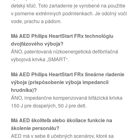
detský kľúč. Toto zariadenie je vyrobené na použitie
v pomerne extrémnych podmienkach. Je odolný voči
vode, prachu a pádom.
Má AED Philips HeartStart FRx technológiu
dvojfázového výboja?
ÁNO, patentovaná nízkoenergetická defibrilačná
výbojová krivka „SMART“.
Má AED Philips HeartStart FRx lineárne riadenie
výboja (prispôsobenie výboja impedancii
hrudníka)?
ÁNO, impedančne kompenzovaná bifázická krivka
150 J pre dospelých, 50 J pre deti.
Má AED školiteľa alebo školiace funkcie na
školenie personálu?
AED má v sebe 8 učebných scenárov, ktoré sa